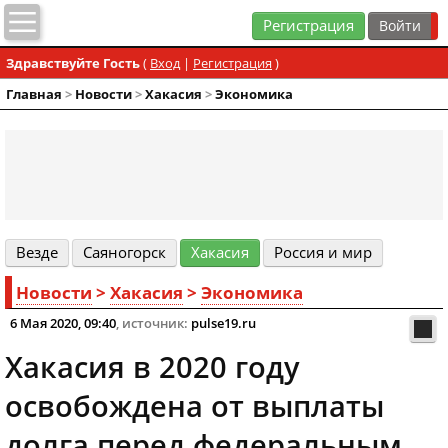
Регистрация
Здравствуйте Гость
(
Вход
|
Регистрация
)
Главная
>
Новости
>
Хакасия
>
Экономика
Везде
Cаяногорск
Хакасия
Россия и мир
Новости
>
Хакасия
>
Экономика
6 Мая 2020, 09:40
, источник:
pulse19.ru
Хакасия в 2020 году
освобождена от выплаты
долга перед федеральным