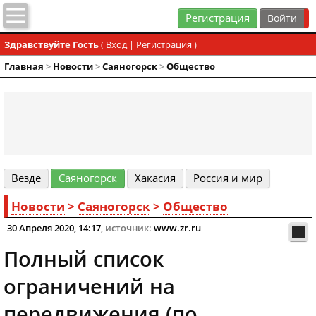
Регистрация
Здравствуйте Гость
(
Вход
|
Регистрация
)
Главная
>
Новости
>
Cаяногорск
>
Общество
Везде
Cаяногорск
Хакасия
Россия и мир
Новости
>
Cаяногорск
>
Общество
30 Апреля 2020, 14:17
, источник:
www.zr.ru
Полный список
ограничений на
передвижения (по