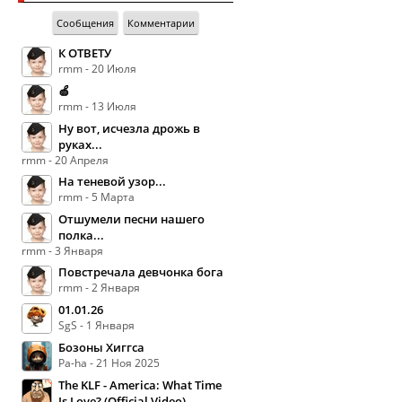
Сообщения
Комментарии
К ОТВЕТУ
rmm - 20 Июля
🍏
rmm - 13 Июля
Ну вот, исчезла дрожь в
руках...
rmm - 20 Апреля
На теневой узор...
rmm - 5 Марта
Отшумели песни нашего
полка...
rmm - 3 Января
Повстречала девчонка бога
rmm - 2 Января
01.01.26
SgS - 1 Января
Бозоны Хиггса
Pa-ha - 21 Ноя 2025
The KLF - America: What Time
Is Love? (Official Video)