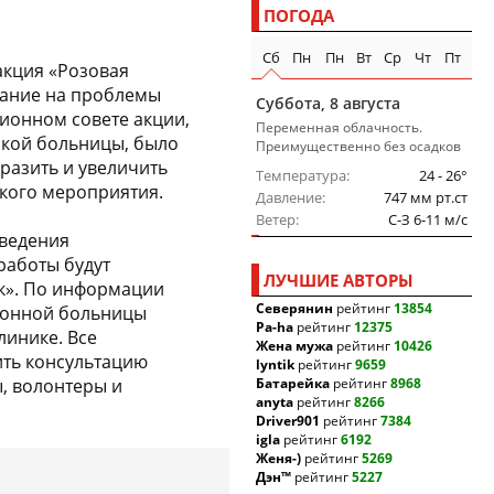
ПОГОДА
Сб
Пн
Пн
Вт
Ср
Чт
Пт
 акция «Розовая
мание на проблемы
Суббота, 8 августа
ионном совете акции,
Переменная облачность.
ской больницы, было
Преимущественно без осадков
разить и увеличить
Температура
24 - 26°
кого мероприятия.
Давление
747 мм рт.ст
Ветер
C-З 6-11 м/c
оведения
работы будут
ЛУЧШИЕ АВТОРЫ
к». По информации
Северянин
рейтинг
13854
йонной больницы
Pa-ha
рейтинг
12375
линике. Все
Жена мужа
рейтинг
10426
ть консультацию
lyntik
рейтинг
9659
ы, волонтеры и
Батарейка
рейтинг
8968
anyta
рейтинг
8266
Driver901
рейтинг
7384
igla
рейтинг
6192
Женя-)
рейтинг
5269
Дэн™
рейтинг
5227