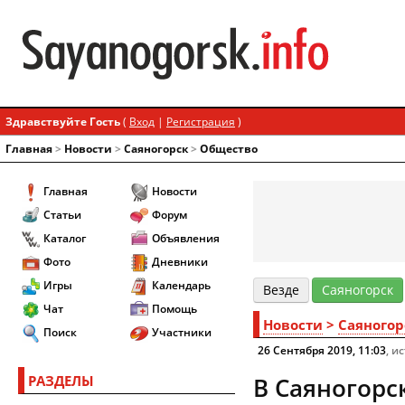
Здравствуйте Гость
(
Вход
|
Регистрация
)
Главная
>
Новости
>
Cаяногорск
>
Общество
Главная
Новости
Статьи
Форум
Каталог
Объявления
Фото
Дневники
Игры
Календарь
Везде
Cаяногорск
Чат
Помощь
Новости
>
Cаяногор
Поиск
Участники
26 Сентября 2019, 11:03
, и
РАЗДЕЛЫ
В Саяногорс