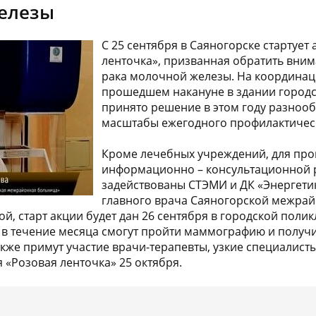
елезы
С 25 сентября в Саяногорске стартует
ленточка», призванная обратить вни
рака молочной железы. На координац
прошедшем накануне в здании город
принято решение в этом году разнооб
масштабы ежегодного профилактичес
Кроме лечебных учреждений, для пр
информационно – консультационной 
задействованы СТЭМИ и ДК «Энергети
главного врача Саяногорской межра
 старт акции будет дан 26 сентября в городской полик
 течение месяца смогут пройти маммографию и получи
акже примут участие врачи-терапевты, узкие специалист
 «Розовая ленточка» 25 октября.