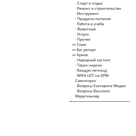
Спорт и отдых
Ремонт и строительство
Инструмент
Продукты питания
Работа и учеба
Животные
Услуги
Прочее
Спам
Баг репорт
Архив
Народный кастинг
Тёрки недели
Каждую пятницу
WISH LIST на DFM-
Саяногорск
Вопросы Екатерине Медюк
Вопросы Василию
Маратканову