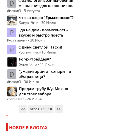
Физиология возникновения
D
мышления для школьников.
disman3 - 5 Августа
что за озеро "Ермаковское"?
Sanya19rus - 30 Июля
Еда на дом - возможность
Р
вкусно и быстро поесть
Рустамячик - 30 Июля
С Днем Светлой Пасхи!
Р
Рустамячик - 15 Июля
Forex+трейдер=?
SuperFX.ru - 11 Июля
Гуманитарии и технари – в
D
чём разница?
disman3 - 30 Июня
Продам трубу б/у. Можно
для стоек забора.
cremaster - 26 Июня
<<
ответы 1 - 10
>>
НОВОЕ В БЛОГАХ