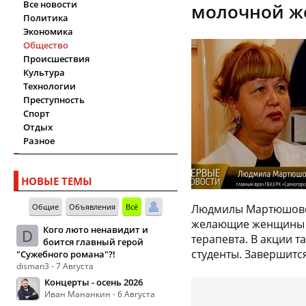
Все новости
молочной ж
Политика
Экономика
Общество
Происшествия
Культура
Технологии
Преступность
Спорт
Отдых
Разное
НОВЫЕ ТЕМЫ
Общие
Объявления
Всё
Людмилы Мартюшовой,
желающие женщины в
Кого люто ненавидит и
D
терапевта. В акции т
боится главный герой
студенты. Завершится
"Сужебного романа"?!
disman3 - 7 Августа
Концерты - осень 2026
Иван Мананкин - 6 Августа