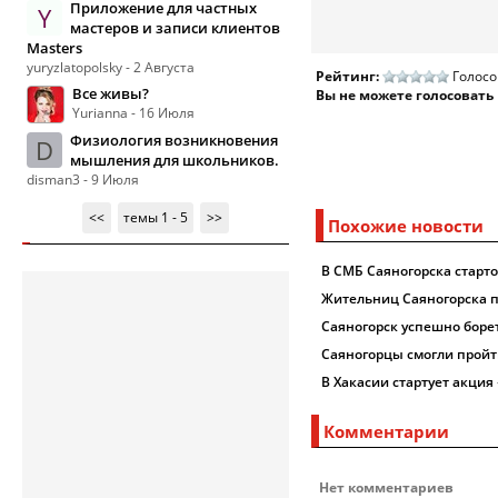
Приложение для частных
Y
мастеров и записи клиентов
Masters
yuryzlatopolsky - 2 Августа
Рейтинг:
Голосо
Все живы?
Вы не можете голосовать
Yurianna - 16 Июля
Физиология возникновения
D
мышления для школьников.
disman3 - 9 Июля
<<
темы 1 - 5
>>
Похожие новости
В СМБ Саяногорска старт
Жительниц Саяногорска п
Саяногорск успешно боре
Саяногорцы смогли пройт
В Хакасии стартует акция
Комментарии
Нет комментариев