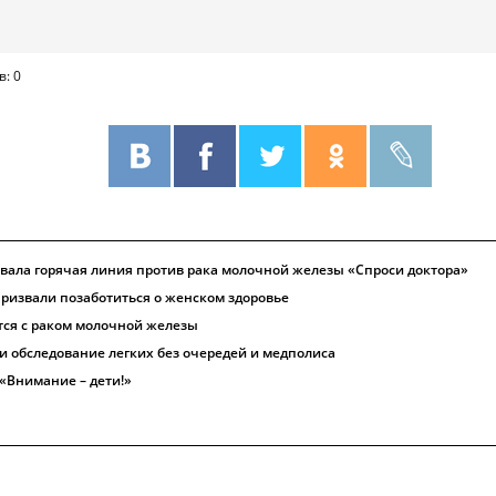
в: 0
овала горячая линия против рака молочной железы «Спроси доктора»
ризвали позаботиться о женском здоровье
тся с раком молочной железы
и обследование легких без очередей и медполиса
 «Внимание – дети!»