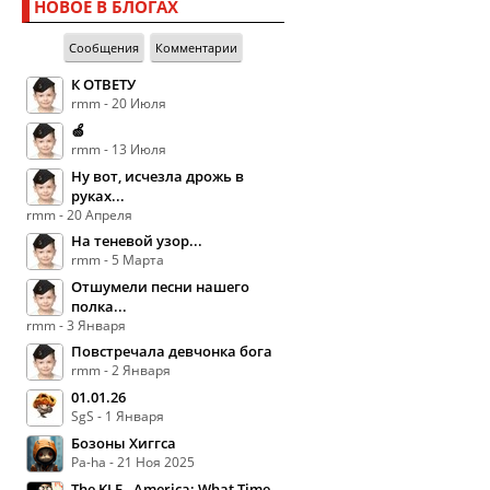
НОВОЕ В БЛОГАХ
Сообщения
Комментарии
К ОТВЕТУ
rmm - 20 Июля
🍏
rmm - 13 Июля
Ну вот, исчезла дрожь в
руках...
rmm - 20 Апреля
На теневой узор...
rmm - 5 Марта
Отшумели песни нашего
полка...
rmm - 3 Января
Повстречала девчонка бога
rmm - 2 Января
01.01.26
SgS - 1 Января
Бозоны Хиггса
Pa-ha - 21 Ноя 2025
The KLF - America: What Time