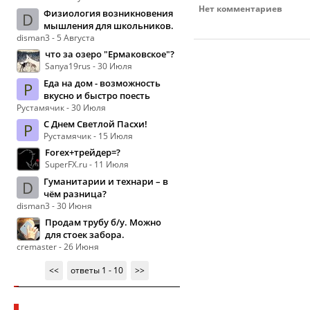
Нет комментариев
Физиология возникновения
D
мышления для школьников.
disman3 - 5 Августа
что за озеро "Ермаковское"?
Sanya19rus - 30 Июля
Еда на дом - возможность
Р
вкусно и быстро поесть
Рустамячик - 30 Июля
С Днем Светлой Пасхи!
Р
Рустамячик - 15 Июля
Forex+трейдер=?
SuperFX.ru - 11 Июля
Гуманитарии и технари – в
D
чём разница?
disman3 - 30 Июня
Продам трубу б/у. Можно
для стоек забора.
cremaster - 26 Июня
<<
ответы 1 - 10
>>