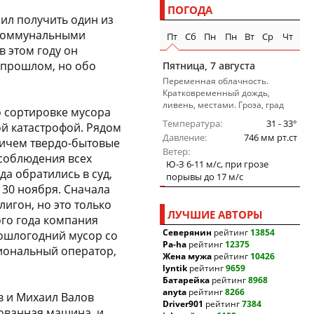
ПОГОДА
ил получить один из
 коммунальными
Пт
Сб
Пн
Пн
Вт
Ср
Чт
в этом году он
в прошлом, но обо
Пятница, 7 августа
Переменная облачность.
Кратковременный дождь,
ливень, местами. Гроза, град
о сортировке мусора
Температура
31 - 33°
й катастрофой. Рядом
Давление
746 мм рт.ст
ричем твердо-бытовые
Ветер
 соблюдения всех
Ю-З 6-11 м/c, при грозе
а обратились в суд,
порывы до 17 м/c
 30 ноября. Сначала
игон, но это только
ЛУЧШИЕ АВТОРЫ
того года компания
Северянин
рейтинг
13854
рошлогодний мусор со
Pa-ha
рейтинг
12375
гиональный оператор,
Жена мужа
рейтинг
10426
lyntik
рейтинг
9659
Батарейка
рейтинг
8968
anyta
рейтинг
8266
в и Михаил Валов
Driver901
рейтинг
7384
ованная машина, и