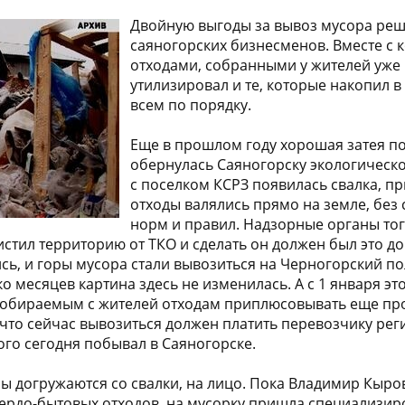
Двойную выгоды за вывоз мусора реш
саяногорских бизнесменов. Вместе с
отходами, собранными у жителей уже 
утилизировал и те, которые накопил 
всем по порядку.
Еще в прошлом году хорошая затея п
обернулась Саяногорску экологическо
с поселком КСРЗ появилась свалка, п
отходы валялись прямо на земле, без
норм и правил. Надзорные органы тогд
стил территорию от ТКО и сделать он должен был это до
сь, и горы мусора стали вывозиться на Черногорский пол
ко месяцев картина здесь не изменилась. А с 1 января э
 собираемым с жителей отходам приплюсовывать еще п
е, что сейчас вывозиться должен платить перевозчику ре
ого сегодня побывал в Саяногорске.
ны догружаются со свалки, на лицо. Пока Владимир Кыро
ердо-бытовых отходов, на мусорку пришла специализир