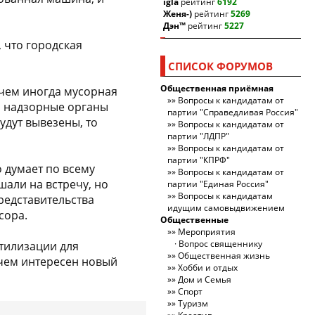
igla
рейтинг
6192
Женя-)
рейтинг
5269
Дэн™
рейтинг
5227
 что городская
СПИСОК ФОРУМОВ
Общественная приёмная
ичем иногда мусорная
Вопросы к кандидатам от
л надзорные органы
партии "Справедливая Россия"
удут вывезены, то
Вопросы к кандидатам от
партии "ЛДПР"
Вопросы к кандидатам от
партии "КПРФ"
о думает по всему
Вопросы к кандидатам от
шали на встречу, но
партии "Единая Россия"
Вопросы к кандидатам
редставительства
идущим самовыдвижением
сора.
Общественные
Мероприятия
Вопрос священнику
утилизации для
Общественная жизнь
чем интересен новый
Хобби и отдых
Дом и Семья
Спорт
Туризм