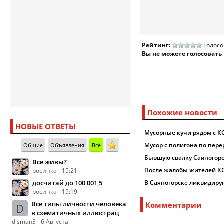
Рейтинг:
Голосо
Вы не можете голосовать
Похожие новости
НОВЫЕ ОТВЕТЫ
Мусорные кучи рядом с 
Мусор с полигона по пере
Общие
Объявления
Всё
Бывшую свалку Саяногор
Все живы?
После жалобы жителей КС
росинка - 15:21
досчитай до 100 001,5
В Саяногорске ликвидирую
росинка - 15:19
Все типы личности человека
Комментарии
D
в схематичных иллюстрац
disman3 - 6 Августа