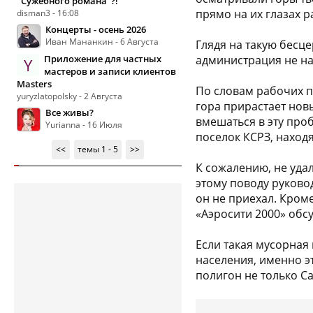
"Сужебного романа"?!
прямо на их глазах р
disman3 - 16:08
Концерты - осень 2026
Иван Мананкин - 6 Августа
Глядя на такую бесц
Приложение для частных
администрация не на
Y
мастеров и записи клиентов
Masters
По словам рабочих п
yuryzlatopolsky - 2 Августа
гора прирастает нов
Все живы?
вмешаться в эту проб
Yurianna - 16 Июля
поселок КСРЗ, наход
<<
темы 1 - 5
>>
К сожалению, не удал
этому поводу руково
он не приехал. Кром
«Аэросити 2000» обс
Если такая мусорная
населения, именно э
полигон не только С