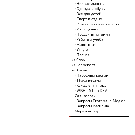
Недвижимость
Одежда и обувь
Всё для детей
Спорт и отдых
Ремонт и строительство
Инструмент
Продукты питания
Работа и учеба
Животные
Услуги
Прочее
Спам
Баг репорт
Архив
Народный кастинг
Тёрки недели
Каждую пятницу
WISH LIST на DFM-
Саяногорск
Вопросы Екатерине Медюк
Вопросы Василию
Маратканову