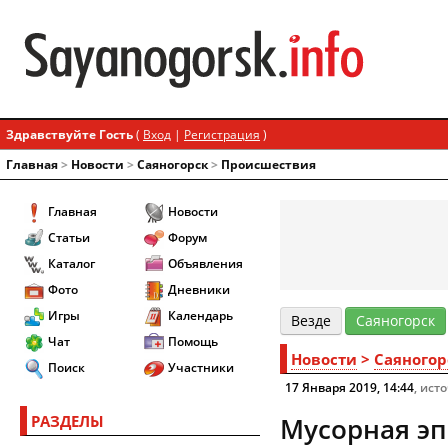
Здравствуйте Гость
(
Вход
|
Регистрация
)
Главная
>
Новости
>
Cаяногорск
>
Происшествия
Главная
Новости
Статьи
Форум
Каталог
Объявления
Фото
Дневники
Игры
Календарь
Везде
Cаяногорск
Чат
Помощь
Новости
>
Cаяногор
Поиск
Участники
17 Января 2019, 14:44
, ист
РАЗДЕЛЫ
Мусорная эп