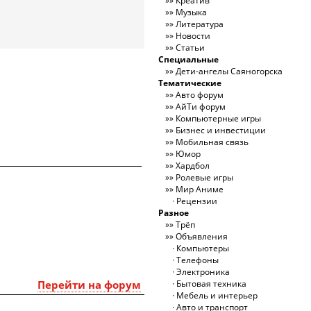
Креатив
Музыка
Литература
Новости
Статьи
Специальные
Дети-ангелы Саяногорска
Тематические
Авто форум
АйТи форум
Компьютерные игры
Бизнес и инвестиции
Мобильная связь
Юмор
Хардбол
Ролевые игры
Мир Аниме
Рецензии
Разное
Трёп
Объявления
Компьютеры
Телефоны
Электроника
Перейти на форум
Бытовая техника
Мебель и интерьер
Авто и транспорт