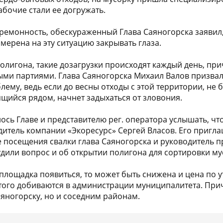
абочие стали ее догружать.
еремонность, обескураженный Глава Саяногорска заявил,
мерена на эту ситуацию закрывать глаза.
олигона, такие дозагрузки происходят каждый день, пр
ыми партиями. Глава Саяногорска Михаил Валов призва
лему, ведь если до весны отходы с этой территории, не б
ящийся рядом, начнет задыхаться от зловония.
ось Главе и представителю рег. оператора услышать, чт
дитель компании «Экоресурс» Сергей Власов. Его пригла
е посещения свалки глава Саяногорска и руководитель п
удили вопрос и об открытии полигона для сортировки му
 площадка появиться, то может быть снижена и цена по 
того добиваются в администрации муниципалитета. При
аяногорску, но и соседним районам.