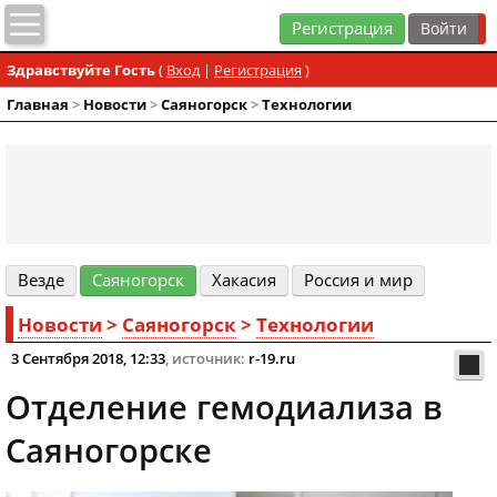
Регистрация
Здравствуйте Гость
(
Вход
|
Регистрация
)
Главная
>
Новости
>
Cаяногорск
>
Технологии
Везде
Cаяногорск
Хакасия
Россия и мир
Новости
>
Cаяногорск
>
Технологии
3 Сентября 2018, 12:33
, источник:
r-19.ru
Отделение гемодиализа в
Саяногорске