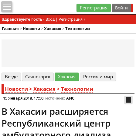
Регистрация
Здравствуйте Гость
(
Вход
|
Регистрация
)
Главная
>
Новости
>
Хакасия
>
Технологии
Везде
Cаяногорск
Хакасия
Россия и мир
Новости
>
Хакасия
>
Технологии
15 Января 2018, 17:50
, источник:
АИС
В Хакасии расширяется
Республиканский центр
амбулаторного диализа