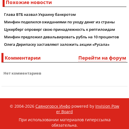
Похожие новости
Глава ВТБ назвал Украину банкротом
Минфин поделился ожиданиями по уходу денег из страны
Цукерберг опроверг свою принадлежность к рептилоидам
Минфин предложил девальвировать рубль на 10 процентов
Олега Дерипаску заставляют заложить акции «Русала»
Комментарии
Перейти на форум
Нет комментариев
© 2004-2026
Саяногорск Инфо
powered by
Invision Pow
er Board
При использовании материалов гиперссылка
обязательна.