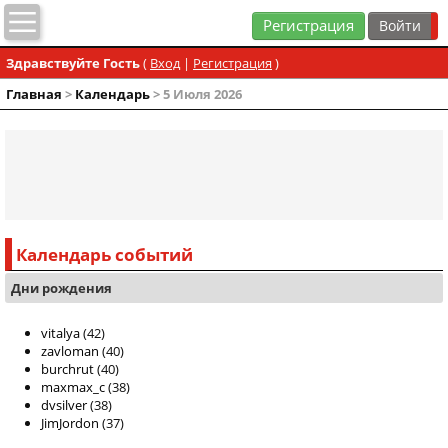
Регистрация
Здравствуйте Гость
(
Вход
|
Регистрация
)
Главная
>
Календарь
> 5 Июля 2026
Календарь событий
Дни рождения
vitalya
(42)
zavloman
(40)
burchrut
(40)
maxmax_c
(38)
dvsilver
(38)
JimJordon
(37)