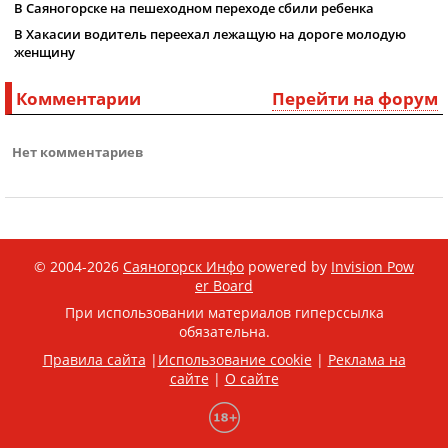
В Саяногорске на пешеходном переходе сбили ребенка
В Хакасии водитель переехал лежащую на дороге молодую
женщину
Комментарии
Перейти на форум
Нет комментариев
© 2004-2026
Саяногорск Инфо
powered by
Invision Pow
er Board
При использовании материалов гиперссылка
обязательна.
Правила сайта
|
Использование cookie
|
Реклама на
сайте
|
О сайте