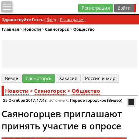
Регистрация
Здравствуйте Гость
(
Вход
|
Регистрация
)
Главная
>
Новости
>
Cаяногорск
>
Общество
Везде
Cаяногорск
Хакасия
Россия и мир
Новости
>
Cаяногорск
>
Общество
25 Октября 2017, 17:48
, источник:
Первое городское (Видео)
Саяногорцев приглашают
принять участие в опросе