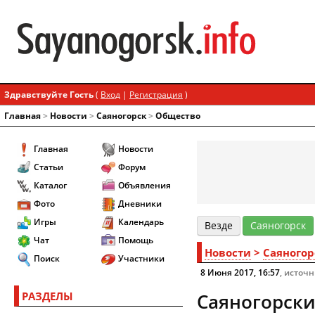
Здравствуйте Гость
(
Вход
|
Регистрация
)
Главная
>
Новости
>
Cаяногорск
>
Общество
Главная
Новости
Статьи
Форум
Каталог
Объявления
Фото
Дневники
Игры
Календарь
Везде
Cаяногорск
Чат
Помощь
Новости
>
Cаяногор
Поиск
Участники
8 Июня 2017, 16:57
, источ
РАЗДЕЛЫ
Саяногорски