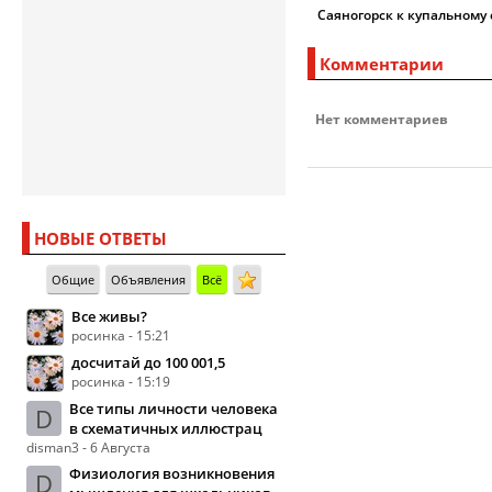
Саяногорск к купальному 
Комментарии
Нет комментариев
НОВЫЕ ОТВЕТЫ
Общие
Объявления
Всё
Все живы?
росинка - 15:21
досчитай до 100 001,5
росинка - 15:19
Все типы личности человека
D
в схематичных иллюстрац
disman3 - 6 Августа
Физиология возникновения
D