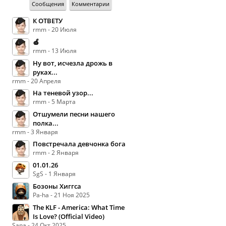
Сообщения
Комментарии
К ОТВЕТУ
rmm - 20 Июля
🍏
rmm - 13 Июля
Ну вот, исчезла дрожь в
руках...
rmm - 20 Апреля
На теневой узор...
rmm - 5 Марта
Отшумели песни нашего
полка...
rmm - 3 Января
Повстречала девчонка бога
rmm - 2 Января
01.01.26
SgS - 1 Января
Бозоны Хиггса
Pa-ha - 21 Ноя 2025
The KLF - America: What Time
Is Love? (Official Video)
Sana - 24 Окт 2025