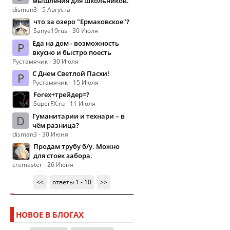
мышления для школьников.
disman3 - 5 Августа
что за озеро "Ермаковское"?
Sanya19rus - 30 Июля
Еда на дом - возможность
Р
вкусно и быстро поесть
Рустамячик - 30 Июля
С Днем Светлой Пасхи!
Р
Рустамячик - 15 Июля
Forex+трейдер=?
SuperFX.ru - 11 Июля
Гуманитарии и технари – в
D
чём разница?
disman3 - 30 Июня
Продам трубу б/у. Можно
для стоек забора.
cremaster - 26 Июня
<<
ответы 1 - 10
>>
НОВОЕ В БЛОГАХ