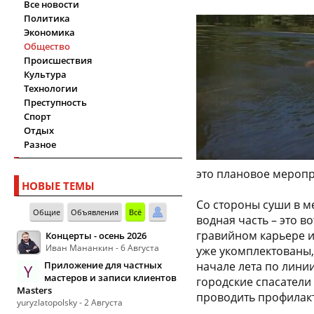
Все новости
Политика
Экономика
Общество
Происшествия
Культура
Технологии
Преступность
Спорт
Отдых
Разное
это плановое меропр
НОВЫЕ ТЕМЫ
Со стороны суши в м
Общие
Объявления
Всё
водная часть – это в
гравийном карьере и
Концерты - осень 2026
Иван Мананкин - 6 Августа
уже укомплектованы,
Приложение для частных
начале лета по лини
Y
мастеров и записи клиентов
городские спасатели 
Masters
проводить профилак
yuryzlatopolsky - 2 Августа