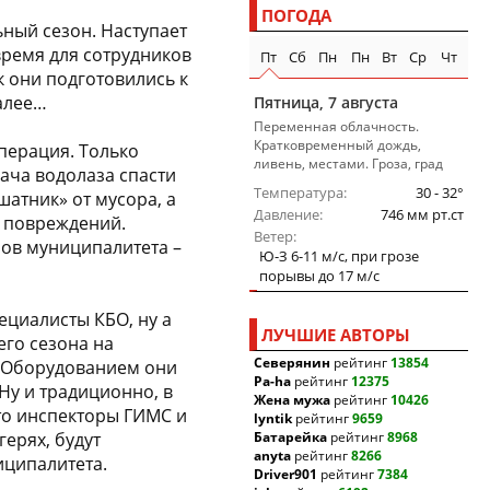
ПОГОДА
ьный сезон. Наступает
время для сотрудников
Пт
Сб
Пн
Пн
Вт
Ср
Чт
к они подготовились к
алее…
Пятница, 7 августа
Переменная облачность.
Кратковременный дождь,
перация. Только
ливень, местами. Гроза, град
дача водолаза спасти
Температура
30 - 32°
шатник» от мусора, а
Давление
746 мм рт.ст
 повреждений.
Ветер
мов муниципалитета –
Ю-З 6-11 м/c, при грозе
порывы до 17 м/c
ециалисты КБО, ну а
ЛУЧШИЕ АВТОРЫ
его сезона на
Северянин
рейтинг
13854
. Оборудованием они
Pa-ha
рейтинг
12375
Ну и традиционно, в
Жена мужа
рейтинг
10426
то инспекторы ГИМС и
lyntik
рейтинг
9659
герях, будут
Батарейка
рейтинг
8968
anyta
рейтинг
8266
ципалитета.
Driver901
рейтинг
7384