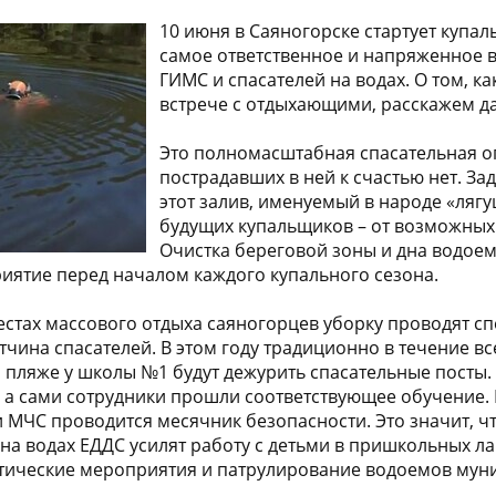
10 июня в Саяногорске стартует купал
самое ответственное и напряженное 
ГИМС и спасателей на водах. О том, ка
встрече с отдыхающими, расскажем д
Это полномасштабная спасательная о
пострадавших в ней к счастью нет. За
этот залив, именуемый в народе «лягу
будущих купальщиков – от возможных
Очистка береговой зоны и дна водое
иятие перед началом каждого купального сезона.
естах массового отдыха саяногорцев уборку проводят сп
отчина спасателей. В этом году традиционно в течение вс
 пляже у школы №1 будут дежурить спасательные посты
 а сами сотрудники прошли соответствующее обучение. 
и МЧС проводится месячник безопасности. Это значит, ч
на водах ЕДДС усилят работу с детьми в пришкольных ла
тические мероприятия и патрулирование водоемов муни