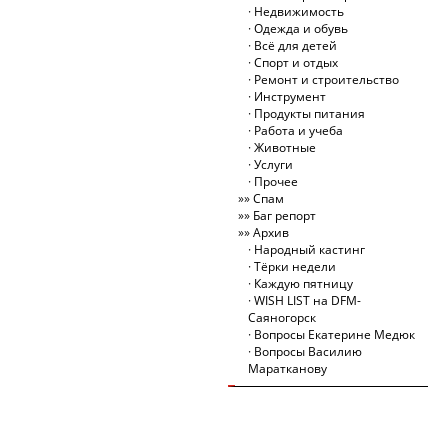
Недвижимость
Одежда и обувь
Всё для детей
Спорт и отдых
Ремонт и строительство
Инструмент
Продукты питания
Работа и учеба
Животные
Услуги
Прочее
Спам
Баг репорт
Архив
Народный кастинг
Тёрки недели
Каждую пятницу
WISH LIST на DFM-
Саяногорск
Вопросы Екатерине Медюк
Вопросы Василию
Маратканову