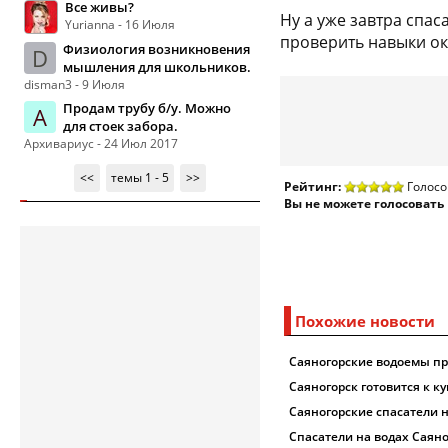
Все живы?
Ну а уже завтра спа
Yurianna - 16 Июля
проверить навыки ок
Физиология возникновения
D
мышления для школьников.
disman3 - 9 Июля
Продам трубу б/у. Можно
А
для стоек забора.
Архивариус - 24 Июл 2017
<<
темы 1 - 5
>>
Рейтинг:
Голосо
Вы не можете голосовать
Похожие новости
Саяногорские водоемы пр
Саяногорск готовится к к
Саяногорские спасатели 
Спасатели на водах Саян