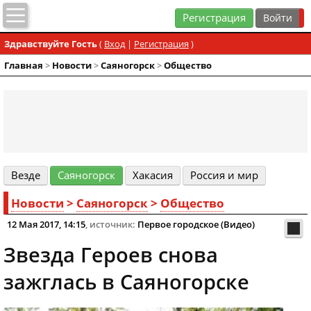
Регистрация
Здравствуйте Гость
(
Вход
|
Регистрация
)
Главная
>
Новости
>
Cаяногорск
>
Общество
Везде
Cаяногорск
Хакасия
Россия и мир
Новости
>
Cаяногорск
>
Общество
12 Мая 2017, 14:15
, источник:
Первое городское (Видео)
Звезда Героев снова
зажглась в Саяногорске