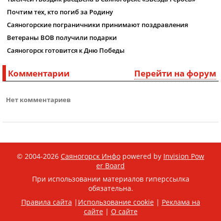
Почтим тех, кто погиб за Родину
Саяногорские пограничники принимают поздравления
Ветераны ВОВ получили подарки
Саяногорск готовится к Дню Победы
Комментарии
Перейти на форум
Нет комментариев
© 2004-2026
Саяногорск Инфо
powered by
Invision Pow
er Board
При использовании материалов гиперссылка
обязательна.
Правила сайта
|
Использование cookie
|
Реклама на
сайте
|
О сайте