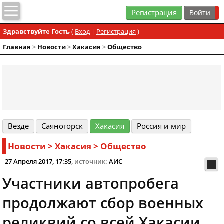
Регистрация
Здравствуйте Гость
(
Вход
|
Регистрация
)
Главная
>
Новости
>
Хакасия
>
Общество
Везде
Cаяногорск
Хакасия
Россия и мир
Новости
>
Хакасия
>
Общество
27 Апреля 2017, 17:35
, источник:
АИС
Участники автопробега
продолжают сбор военных
реликвий со всей Хакасии