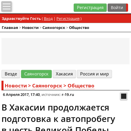
Регистрация
Здравствуйте Гость
(
Вход
|
Регистрация
)
Главная
>
Новости
>
Cаяногорск
>
Общество
Везде
Cаяногорск
Хакасия
Россия и мир
Новости
>
Cаяногорск
>
Общество
6 Апреля 2017, 17:40
, источник:
r-19.ru
В Хакасии продолжается
подготовка к автопробегу
в честь Великой Победы