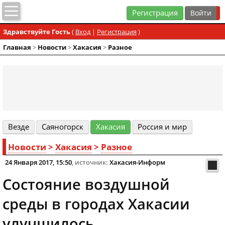
Регистрация
Здравствуйте Гость
(
Вход
|
Регистрация
)
Главная
>
Новости
>
Хакасия
>
Разное
Везде
Cаяногорск
Хакасия
Россия и мир
Новости
>
Хакасия
>
Разное
24 Января 2017, 15:50
, источник:
Хакасия-Информ
Состояние воздушной
среды в городах Хакасии
улучшилось