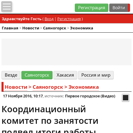
Регистрация
Здравствуйте Гость
(
Вход
|
Регистрация
)
Главная
>
Новости
>
Cаяногорск
>
Экономика
Везде
Cаяногорск
Хакасия
Россия и мир
Новости
>
Cаяногорск
>
Экономика
17 Ноября 2016, 10:17
, источник:
Первое городское (Видео)
Координационный
комитет по занятости
подвел итоги работы