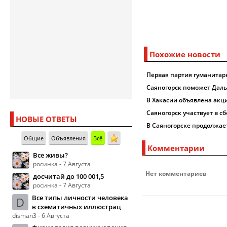
Похожие новости
Первая партия гуманитар
Саяногорск поможет Даль
В Хакасии объявлена акц
Саяногорск участвует в 
НОВЫЕ ОТВЕТЫ
В Саяногорске продолжае
Общие
Объявления
Всё
Комментарии
Все живы?
росинка - 7 Августа
Нет комментариев
досчитай до 100 001,5
росинка - 7 Августа
Все типы личности человека
D
в схематичных иллюстрац
disman3 - 6 Августа