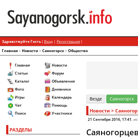
Здравствуйте Гость
(
Вход
|
Регистрация
)
Главная
>
Новости
>
Cаяногорск
>
Общество
Главная
Новости
Статьи
Форум
Каталог
Объявления
Фото
Дневники
Игры
Календарь
Везде
Cаяногорск
Чат
Помощь
Новости
>
Cаяногор
Поиск
Участники
21 Сентября 2016, 17:41
, и
РАЗДЕЛЫ
Саяногорце