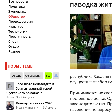
Все новости
паводка жи
Политика
Экономика
Общество
Происшествия
Культура
Технологии
Преступность
Спорт
Отдых
Разное
НОВЫЕ ТЕМЫ
Общие
Объявления
Всё
республика Хакасия 
осуществляет сбор 
Кого люто ненавидит и
D
боится главный герой
Принимаются не скор
"Сужебного романа"?!
disman3 - 7 Августа
постельное белье. О
Концерты - осень 2026
законодательство. 
Иван Мананкин - 6 Августа
населения по адресу :