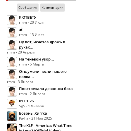
Сообщения
Комментарии
К ОТВЕТУ
rmm - 20 Июля
🍏
rmm - 13 Июля
Ну вот, исчезла дрожь в
руках...
rmm - 20 Апреля
На теневой узор...
rmm - 5 Марта
Отшумели песни нашего
полка...
rmm - 3 Января
Повстречала девчонка бога
rmm - 2 Января
01.01.26
SgS - 1 Января
Бозоны Хиггса
Pa-ha - 21 Ноя 2025
The KLF - America: What Time
Is Love? (Official Video)