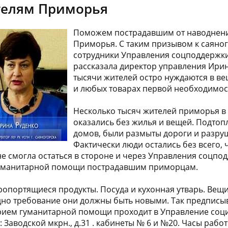
телям Приморья
Поможем пострадавшим от наводнен
Приморья. С таким призывом к саяно
сотрудники Управления соцподдержки
рассказала директор управления Ирин
тысячи жителей остро нуждаются в вещ
и любых товарах первой необходимос
Несколько тысяч жителей приморья в 
оказались без жилья и вещей. Подтоп
домов, были размыты дороги и разру
Фактически люди остались без всего, ч
не смогла остаться в стороне и через Управления соцпо
гуманитарной помощи пострадавшим приморцам.
опортящиеся продукты. Посуда и кухонная утварь. Вещи
дно требование они должны быть новыми. Так предписы
Прием гуманитарной помощи проходит в Управление со
 Заводской мкрн., д.31 . кабинеты № 6 и №20. Часы работы