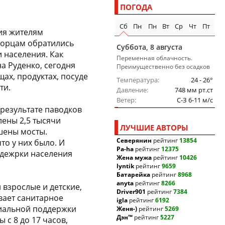
ПОГОДА
Сб
Пн
Пн
Вт
Ср
Чт
Пт
ия жителям
горцам обратились
Суббота, 8 августа
 населения. Как
Переменная облачность.
а Руденко, сегодня
Преимущественно без осадков
ах, продуктах, посуде
Температура
24 - 26°
ти.
Давление
748 мм рт.ст
Ветер
C-З 6-11 м/c
результате паводков
лены 2,5 тысячи
ЛУЧШИЕ АВТОРЫ
шены мосты.
Северянин
рейтинг
13854
то у них было. И
Pa-ha
рейтинг
12375
ддежрки населения
Жена мужа
рейтинг
10426
lyntik
рейтинг
9659
Батарейка
рейтинг
8968
anyta
рейтинг
8266
 взрослые и детские,
Driver901
рейтинг
7384
вает санитарное
igla
рейтинг
6192
циальной поддержки
Женя-)
рейтинг
5269
Дэн™
рейтинг
5227
 с 8 до 17 часов,