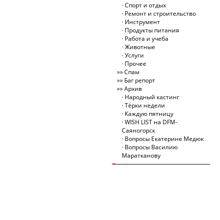
Спорт и отдых
Ремонт и строительство
Инструмент
Продукты питания
Работа и учеба
Животные
Услуги
Прочее
Спам
Баг репорт
Архив
Народный кастинг
Тёрки недели
Каждую пятницу
WISH LIST на DFM-
Саяногорск
Вопросы Екатерине Медюк
Вопросы Василию
Маратканову