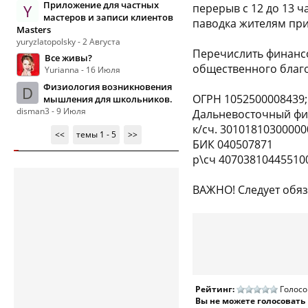
Приложение для частных
Y
перерыв с 12 до 13
мастеров и записи клиентов
паводка жителям при
Masters
yuryzlatopolsky - 2 Августа
Перечислить финанс
Все живы?
общественного благо
Yurianna - 16 Июля
Физиология возникновения
D
ОГРН 1052500008439;
мышления для школьников.
disman3 - 9 Июля
Дальневосточный фи
к/сч. 3010181030000
<<
темы 1 - 5
>>
БИК 040507871
р\сч 40703810445510
ВАЖНО! Следует обяз
Рейтинг:
Голосо
Вы не можете голосовать