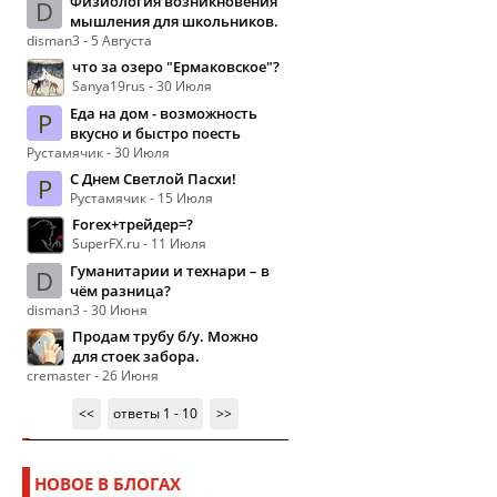
Физиология возникновения
D
мышления для школьников.
disman3 - 5 Августа
что за озеро "Ермаковское"?
Sanya19rus - 30 Июля
Еда на дом - возможность
Р
вкусно и быстро поесть
Рустамячик - 30 Июля
С Днем Светлой Пасхи!
Р
Рустамячик - 15 Июля
Forex+трейдер=?
SuperFX.ru - 11 Июля
Гуманитарии и технари – в
D
чём разница?
disman3 - 30 Июня
Продам трубу б/у. Можно
для стоек забора.
cremaster - 26 Июня
<<
ответы 1 - 10
>>
НОВОЕ В БЛОГАХ