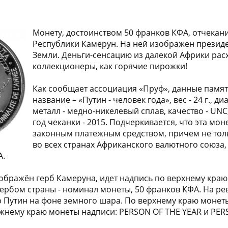
Монету, достоинством 50 франков КФА, отчекан
Республики Камерун. На ней изображен президе
Земли. Деньги-сенсацию из далекой Африки рас
коллекционеры, как горячие пирожки!
Как сообщает ассоциация «Пруф», данные памят
название – «Путин - человек года», вес - 24 г., ди
металл - медно-никелевый сплав, качество - UNC,
год чеканки - 2015. Подчеркивается, что эта мон
законным платежным средством, причем не толь
во всех странах Африканского валютного союза
А.
ображён герб Камеруна, идет надпись по верхнему кра
рбом страны - номинал монеты, 50 франков КФА. На ре
Путин на фоне земного шара. По верхнему краю монеты 
ижнему краю монеты надписи: PERSON OF THE YEAR и PE