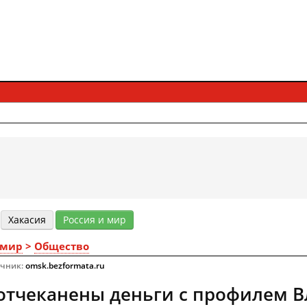
Хакасия
Россия и мир
 мир
>
Общество
очник:
omsk.bezformata.ru
отчеканены деньги с профилем 