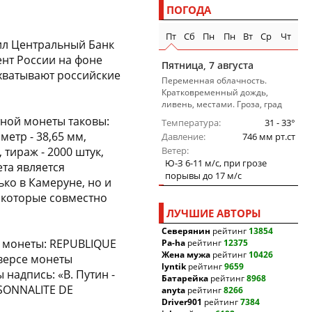
ПОГОДА
Пт
Сб
Пн
Пн
Вт
Ср
Чт
ил Центральный Банк
нт России на фоне
Пятница, 7 августа
хватывают российские
Переменная облачность.
Кратковременный дождь,
ливень, местами. Гроза, град
ной монеты таковы:
Температура
31 - 33°
аметр - 38,65 мм,
Давление
746 мм рт.ст
 тираж - 2000 штук,
Ветер
Ю-З 6-11 м/c, при грозе
ета является
порывы до 17 м/c
ко в Камеруне, но и
, которые совместно
ЛУЧШИЕ АВТОРЫ
Северянин
рейтинг
13854
ю монеты: REPUBLIQUE
Pa-ha
рейтинг
12375
Жена мужа
рейтинг
10426
версе монеты
lyntik
рейтинг
9659
надпись: «В. Путин -
Батарейка
рейтинг
8968
RSONNALITE DE
anyta
рейтинг
8266
Driver901
рейтинг
7384