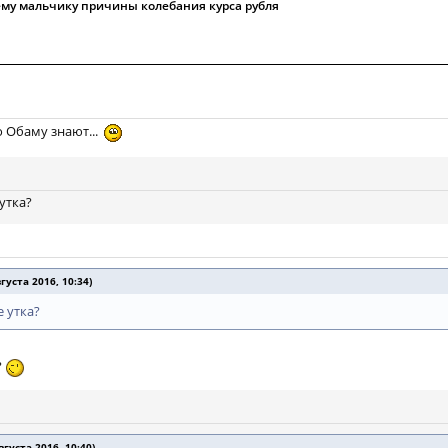
ему мальчику причины колебания курса рубля
о Обаму знают...
 утка?
уста 2016, 10:34)
е утка?
?
густа 2016, 10:40)