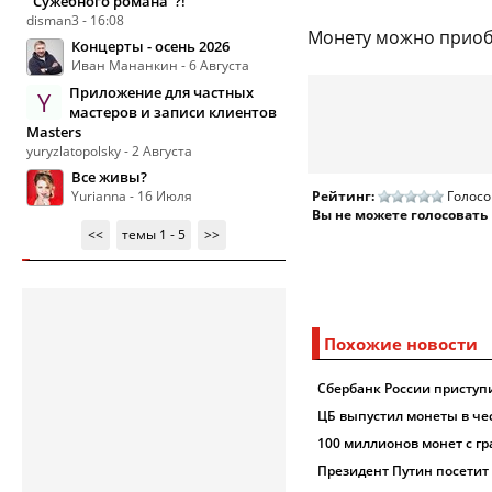
"Сужебного романа"?!
disman3 - 16:08
Монету можно приобр
Концерты - осень 2026
Иван Мананкин - 6 Августа
Приложение для частных
Y
мастеров и записи клиентов
Masters
yuryzlatopolsky - 2 Августа
Все живы?
Yurianna - 16 Июля
Рейтинг:
Голосо
Вы не можете голосовать
<<
темы 1 - 5
>>
Похожие новости
Сбербанк России приступи
ЦБ выпустил монеты в че
100 миллионов монет с г
Президент Путин посетит 