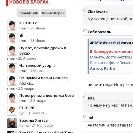
НОВОЕ В БЛОГАХ
Clockwork
Сообщения
Комментарии
А у нас ещё нет такой, 
К ОТВЕТУ
rmm - 20 Июля
Собиратель
🍏
rmm - 13 Июля
ЦИТАТА (Pa-ha @ 29 Августа 
Ну вот, исчезла дрожь в
В Камеруне отчекан
руках...
Монету, достоинством
rmm - 20 Апреля
России на фоне Земли.
На теневой узор...
Автор: Pa-ha
rmm - 5 Марта
Отшумели песни нашего
полка...
пишите сюда: Интересно
rmm - 3 Января
Повстречала девчонка бога
eXL
rmm - 2 Января
Почему не у нас ? И пам
01.01.26
SgS - 1 Января
_sd_
Бозоны Хиггса
Анатолич! А твои где за
Pa-ha - 21 Ноя 2025
The KLF - America: What Time