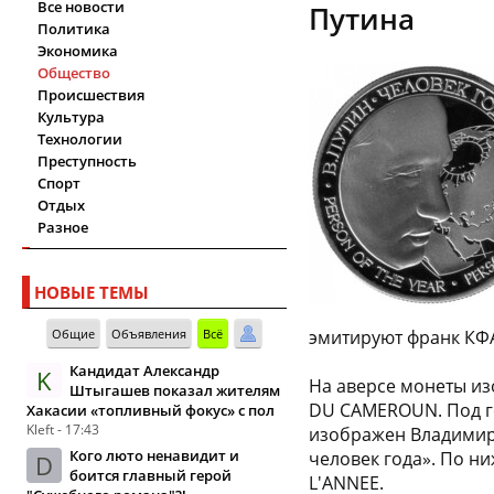
Все новости
Путина
Политика
Экономика
Общество
Происшествия
Культура
Технологии
Преступность
Спорт
Отдых
Разное
НОВЫЕ ТЕМЫ
Общие
Объявления
Всё
эмитируют франк КФ
Кандидат Александр
K
На аверсе монеты из
Штыгашев показал жителям
DU CAMEROUN. Под ге
Хакасии «топливный фокус» с пол
Kleft - 17:43
изображен Владимир 
Кого люто ненавидит и
человек года». По н
D
боится главный герой
L'ANNEE.