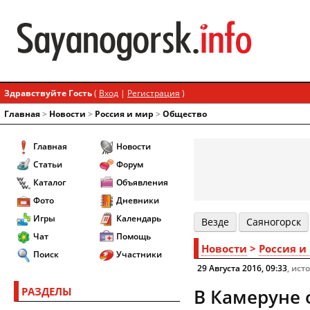
Здравствуйте Гость
(
Вход
|
Регистрация
)
Главная
>
Новости
>
Россия и мир
>
Общество
Главная
Новости
Статьи
Форум
Каталог
Объявления
Фото
Дневники
Игры
Календарь
Везде
Cаяногорск
Чат
Помощь
Новости
>
Россия и
Поиск
Участники
29 Августа 2016, 09:33
, ист
РАЗДЕЛЫ
В Камеруне 