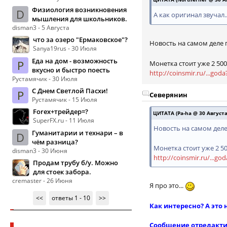
Физиология возникновения
D
А как оригинал звучал.
мышления для школьников.
disman3 - 5 Августа
что за озеро "Ермаковское"?
Новость на самом деле
Sanya19rus - 30 Июля
Еда на дом - возможность
Р
Монетка стоит уже 2 500
вкусно и быстро поесть
http://coinsmir.ru/...god
Рустамячик - 30 Июля
С Днем Светлой Пасхи!
Р
Северянин
Рустамячик - 15 Июля
Forex+трейдер=?
ЦИТАТА (Pa-ha @ 30 Августа 
SuperFX.ru - 11 Июля
Новость на самом дел
Гуманитарии и технари – в
D
чём разница?
Монетка стоит уже 2 50
disman3 - 30 Июня
http://coinsmir.ru/...g
Продам трубу б/у. Можно
для стоек забора.
cremaster - 26 Июня
Я про это...
<<
ответы 1 - 10
>>
Как интересно? А это 
Сообщение отредактир