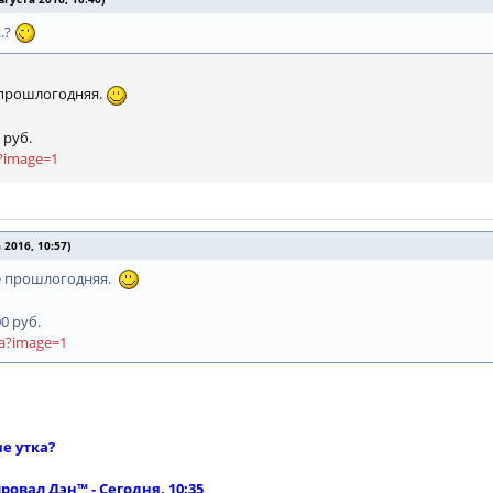
..?
 прошлогодняя.
 руб.
a?image=1
2016, 10:57)
е прошлогодняя.
0 руб.
oda?image=1
не утка?
овал Дэн™ - Сегодня, 10:35