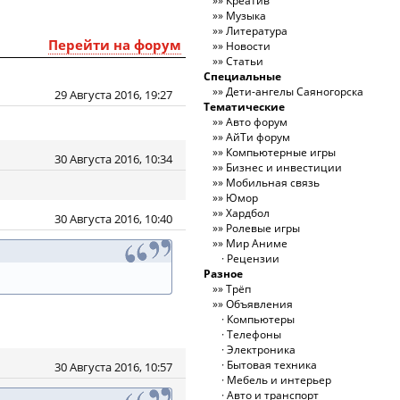
Креатив
Музыка
Литература
Перейти на форум
Новости
Статьи
Специальные
Дети-ангелы Саяногорска
29 Августа 2016, 19:27
Тематические
Авто форум
АйТи форум
Компьютерные игры
30 Августа 2016, 10:34
Бизнес и инвестиции
Мобильная связь
Юмор
Хардбол
30 Августа 2016, 10:40
Ролевые игры
Мир Аниме
Рецензии
Разное
Трёп
Объявления
Компьютеры
Телефоны
Электроника
Бытовая техника
30 Августа 2016, 10:57
Мебель и интерьер
Авто и транспорт