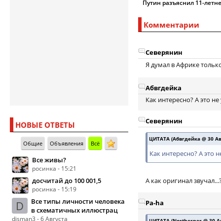
Путин разъяснил 11-летн
Комментарии
Северянин
Я думал в Африке тольк
Абвгдейка
Как интересно? А это не
Северянин
НОВЫЕ ОТВЕТЫ
ЦИТАТА (Абвгдейка @ 30 Авг
Общие
Объявления
Всё
Как интересно? А это н
Все живы?
росинка - 15:21
досчитай до 100 001,5
А как оригинал звучал...
росинка - 15:19
Все типы личности человека
Pa-ha
D
в схематичных иллюстрац
disman3 - 6 Августа
ЦИТАТА (Northerner @ 30 Ав