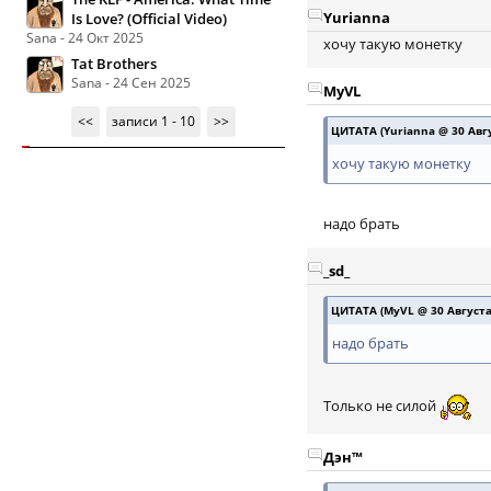
Yurianna
Is Love? (Official Video)
Sana - 24 Окт 2025
хочу такую монетку
Tat Brothers
Sana - 24 Сен 2025
MyVL
<<
записи 1 - 10
>>
ЦИТАТА (Yurianna @ 30 Авгу
хочу такую монетку
надо брать
_sd_
ЦИТАТА (MyVL @ 30 Августа 
надо брать
Только не силой
Дэн™