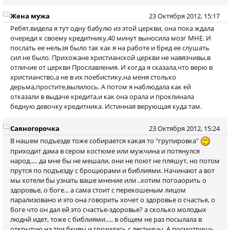
Жена мужа
23 Октября 2012, 15:17
Ребят,видела я тут одну бабулю из этой церкви, она пока ждала
очереди к своему кредитнику,40 минут выносила мозг МНЕ. И
послать ее нельзя было так как я на работе и бред ее слушать
сил не было. Прихожане христианской церкви не навязчивы,в
отличие от церкви Прославления. И когда я сказала,что верю в
христианство,а не в их поебистику,на меня столько
дерьма,простите,вылилось. А потом я наблюдала как ей
отказали в выдаче кредита,и как она орала и проклинала
бедную девочку кредитника. Истинная верующая куда там.
Саяногорочка
23 Октября 2012, 15:24
В нашем подъезде тоже собирается какая то "групировка"
приходит дама в сером костюме или мужчина и потянулся
народ..... да мне бы не мешали, они не поют не пляшут, но потом
прутся по подъезду с брощюрами и библиями. Начинают а вот
мы хотели бы узнать ваше мнение или ..хотим погоаорить о
здоровье, о боге... а сама стоит с перекошеным лицом
парализовано и это она говорить хочет о здоровье о счастье, о
боге что он дал ей это счастье-здоровье? а сколько молодых
люднй идет, тоже с библиями..... в общем не раз посылала в
открытую на три бкувы и грозилась с лестницы. А посмотришь