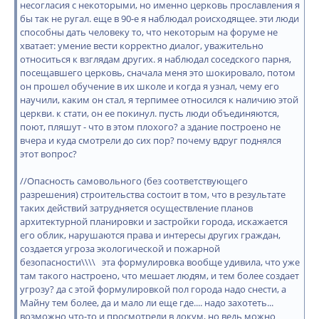
несогласия с некоторыми, но именно церковь прославления я
бы так не ругал. еще в 90-е я наблюдал роисходящее. эти люди
способны дать человеку то, что некоторым на форуме не
хватает: умение вести корректно диалог, уважительно
относиться к взглядам других. я наблюдал соседского парня,
посещавшего церковь, сначала меня это шокировало, потом
он прошел обучение в их школе и когда я узнал, чему его
научили, каким он стал, я терпимее относился к наличию этой
церкви. к стати, он ее покинул. пусть люди объединяются,
поют, пляшут - что в этом плохого? а здание построено не
вчера и куда смотрели до сих пор? почему вдруг поднялся
этот вопрос?
//Опасность самовольного (без соответствующего
разрешения) строительства состоит в том, что в результате
таких действий затрудняется осуществление планов
архитектурной планировки и застройки города, искажается
его облик, нарушаются права и интересы других граждан,
создается угроза экологической и пожарной
безопасности\\\\ эта формулировка вообще удивила, что уже
там такого настроено, что мешает людям, и тем более создает
угрозу? да с этой формулировкой пол города надо снести, а
Майну тем более, да и мало ли еще где.... надо захотеть...
возможно что-то и просмотрели в докум, но ведь можно