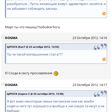
разобраться... Пусть желающие живут, здравствуют, молятся, и
не забывают соблюдать законы.
Мирт ты что пишеш?побойся бога
DOGMA
23 Октября 2012, 14:16
ЦИТАТА (KanT @ 23 октября 2012, 13:53)
Ты че такой матершинник стал а???
б! Сходи в секту прославления
DOGMA
23 Октября 2012, 14:17
ЦИТАТА (Серега С @ 23 октября 2012, 13:58)
Я вот знаю некоторые семьи сектанские они как зомби
ходят.и чего тут хорошего.и вообще х..ню какую та несут а не
библию