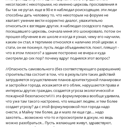
несогласия с некоторыми, но именно церковь прославления я
бы так не ругал. еще в 90-е я наблюдал роисходящее. эти люди
способны дать человеку то, что некоторым на форуме не
хватает: умение вести корректно диалог, уважительно
относиться к взглядам других. я наблюдал соседского парня,
посещавшего церковь, сначала меня это шокировало, потом он
прошел обучение в их школе и когда я узнал, чему его научили,
каким он стал, я терпимее относился к наличию этой церкви. к
стати, он ее покинул. пусть люди объединяются, поют, пляшут -
что в этом плохого? а здание построено не вчера и куда
смотрели до сих пор? почему вдруг поднялся этот вопрос?
//Опасность самовольного (без соответствующего разрешения)
строительства состоит в том, что в результате таких действий
затрудняется осуществление планов архитектурной планировки
и застройки города, искажается его облик, нарушаются права и
интересы других граждан, создается угроза экологической и
пожарной безопасности\\\\ эта формулировка вообще удивила,
что уже там такого настроено, что мешает людям, и тем более
создает угрозу? да с этой формулировкой пол города надо
снести, а Майну тем более, да и мало ли еще где.... надо
захотеть... возможно что-то и просмотрели в докум, но ведь
можно разобраться... Пусть желающие живут, здравствуют,