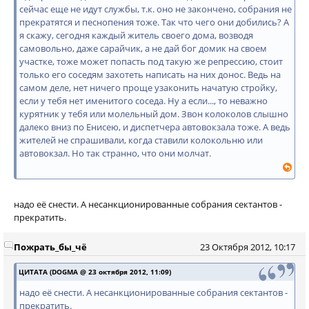
сейчас еще не идут службы, т.к. оно не закончено, собрания не
прекратятся и песнопения тоже. Так что чего они добились? А
я скажу, сегодня каждый житель своего дома, возводя
самовольно, даже сарайчик, а не дай бог домик на своем
участке, тоже может попасть под такую же репрессию, стоит
только его соседям захотеть написать на них донос. Ведь на
самом деле, нет ничего проще узаконить начатую стройку,
если у тебя нет именитого соседа. Ну а если..., то неважно
курятник у тебя или молельный дом. Звон колоколов слышно
далеко вниз по Енисею, и диспетчера автовокзала тоже. А ведь
жителей не спрашивали, когда ставили колокольню или
автовокзал. Но так странно, что они молчат.
надо её снести. А несанкционированные собрания сектантов -
прекратить.
Пожрать_бы_чё
23 Октября 2012, 10:17
ЦИТАТА (DOGMA @ 23 октября 2012, 11:09)
надо её снести. А несанкционированные собрания сектантов -
прекратить.