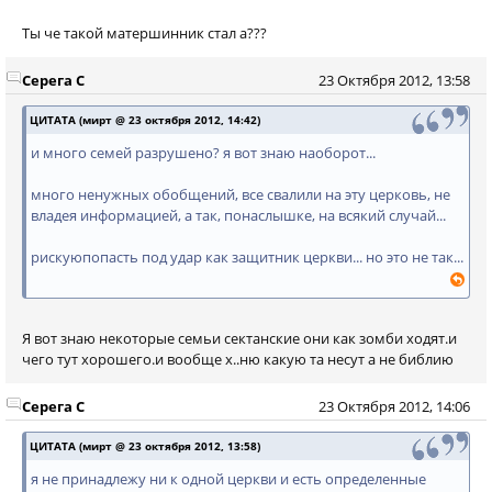
Ты че такой матершинник стал а???
Серега С
23 Октября 2012, 13:58
ЦИТАТА (мирт @ 23 октября 2012, 14:42)
и много семей разрушено? я вот знаю наоборот...
много ненужных обобщений, все свалили на эту церковь, не
владея информацией, а так, понаслышке, на всякий случай...
рискуюпопасть под удар как защитник церкви... но это не так...
Я вот знаю некоторые семьи сектанские они как зомби ходят.и
чего тут хорошего.и вообще х..ню какую та несут а не библию
Серега С
23 Октября 2012, 14:06
ЦИТАТА (мирт @ 23 октября 2012, 13:58)
я не принадлежу ни к одной церкви и есть определенные