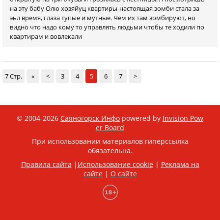
на эту бабу Олю хозяйуц квартиры-настоящая зомби стала за
эьл время, глаза тупые и мутные. Чем их там зомбируют, но
видно что надо кому то управлять людьми чтобы те ходили по
квартирам и вовлекали
7 Стр.
«
<
3
4
5
6
7
>
© 2004-2026
Саяногорск Инфо
powered by
Invision Pow
er Board
При использовании материалов гиперссылка
обязательна.
Правила сайта
|
Использование cookie
|
Реклама на
сайте
|
О сайте