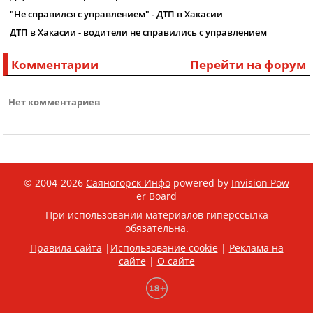
"Не справился с управлением" - ДТП в Хакасии
ДТП в Хакасии - водители не справились с управлением
Комментарии
Перейти на форум
Нет комментариев
© 2004-2026
Саяногорск Инфо
powered by
Invision Pow
er Board
При использовании материалов гиперссылка
обязательна.
Правила сайта
|
Использование cookie
|
Реклама на
сайте
|
О сайте