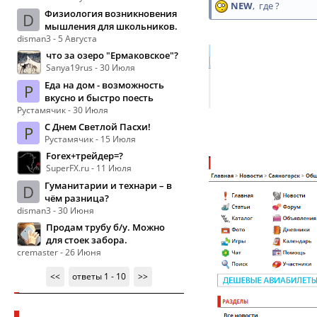
NEW
, где ?
Физиология возникновения
D
мышления для школьников.
disman3 - 5 Августа
что за озеро "Ермаковское"?
Sanya19rus - 30 Июля
Еда на дом - возможность
Р
вкусно и быстро поесть
Рустамячик - 30 Июля
С Днем Светлой Пасхи!
Р
Рустамячик - 15 Июля
Forex+трейдер=?
SuperFX.ru - 11 Июля
Гуманитарии и технари – в
D
чём разница?
disman3 - 30 Июня
Продам трубу б/у. Можно
для стоек забора.
cremaster - 26 Июня
<<
ответы 1 - 10
>>