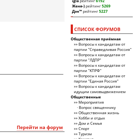
igla
рейтинг
6192
Женя-)
рейтинг
5269
Дэн™
рейтинг
5227
СПИСОК ФОРУМОВ
Общественная приёмная
Вопросы к кандидатам от
партии "Справедливая Россия"
Вопросы к кандидатам от
партии "ЛДПР"
Вопросы к кандидатам от
партии "КПРФ"
Вопросы к кандидатам от
партии "Единая Россия"
Вопросы к кандидатам
идущим самовыдвижением
Общественные
Мероприятия
Вопрос священнику
Общественная жизнь
Хобби и отдых
Дом и Семья
Перейти на форум
Спорт
Туризм