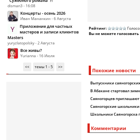
"Сужебного романа"?!
disman3 - 16:08
Концерты - осень 2026
Иван Мананкин - 6 Августа
Приложение для частных
Y
Рейтинг:
Голосо
мастеров и записи клиентов
Вы не можете голосовать
Masters
yuryzlatopolsky - 2 Августа
Все живы?
Yurianna - 16 Июля
<<
темы 1 - 5
>>
Похожие новости
Выпускники саяногорских
В Абакане стартовал зим
Саяногорцев приглашают 
Саяногорские школьники 
Школьники Саяногорска г
Комментарии