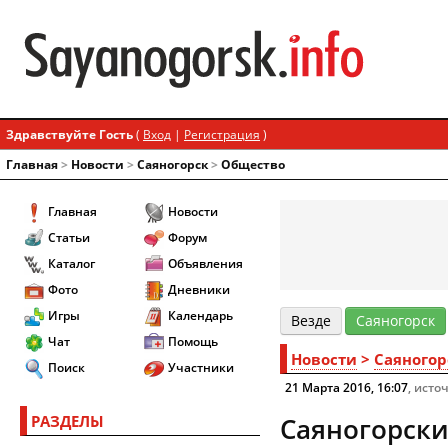
Здравствуйте Гость
(
Вход
|
Регистрация
)
Главная
>
Новости
>
Cаяногорск
>
Общество
Главная
Новости
Статьи
Форум
Каталог
Объявления
Фото
Дневники
Игры
Календарь
Везде
Cаяногорск
Чат
Помощь
Новости
>
Cаяногор
Поиск
Участники
21 Марта 2016, 16:07
, исто
РАЗДЕЛЫ
Саяногорски