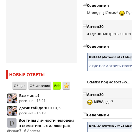
Северянин
Молодец Юлька!
Пуз
Антон30
а где посмотреть сюжет
Северянин
ЦИТАТА (Антон30 @ 21 Марта
а где посмотреть сюже
НОВЫЕ ОТВЕТЫ
Ссылка под новостью...
Общие
Объявления
Всё
Антон30
Все живы?
росинка - 15:21
NEW
, где ?
досчитай до 100 001,5
росинка - 15:19
Северянин
Все типы личности человека
D
в схематичных иллюстрац
ЦИТАТА (Антон30 @ 21 Марта
disman3 - 6 Августа