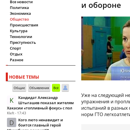
Все новости
и обороне
Политика
Экономика
Общество
Происшествия
Культура
Технологии
Преступность
Спорт
Отдых
Разное
НОВЫЕ ТЕМЫ
Общие
Объявления
Всё
Уже на следующей не
Кандидат Александр
K
упражнения и пропл
Штыгашев показал жителям
испытаний в разных 
Хакасии «топливный фокус» с пол
Kleft - 17:43
норм ГТО легкоатлет
Кого люто ненавидит и
D
боится главный герой