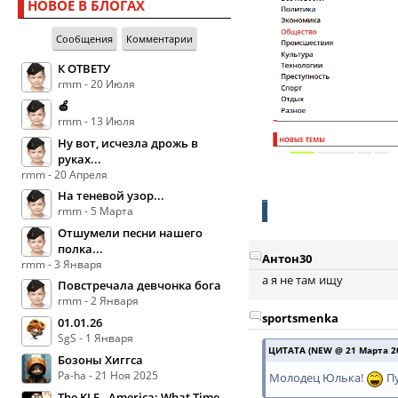
НОВОЕ В БЛОГАХ
Сообщения
Комментарии
К ОТВЕТУ
rmm - 20 Июля
🍏
rmm - 13 Июля
Ну вот, исчезла дрожь в
руках...
rmm - 20 Апреля
На теневой узор...
rmm - 5 Марта
Отшумели песни нашего
полка...
Антон30
rmm - 3 Января
а я не там ищу
Повстречала девчонка бога
rmm - 2 Января
sportsmenka
01.01.26
SgS - 1 Января
ЦИТАТА (NEW @ 21 Марта 20
Бозоны Хиггса
Pa-ha - 21 Ноя 2025
Молодец Юлька!
Пу
The KLF - America: What Time