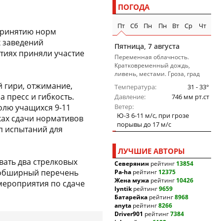
ПОГОДА
Пт
Сб
Пн
Пн
Вт
Ср
Чт
принятию норм
х заведений
Пятница, 7 августа
тиях приняли участие
Переменная облачность.
Кратковременный дождь,
ливень, местами. Гроза, град
 гири, отжимание,
Температура
31 - 33°
а пресс и гибкость.
Давление
746 мм рт.ст
олю учащихся 9-11
Ветер
Ю-З 6-11 м/c, при грозе
мках сдачи нормативов
порывы до 17 м/c
ап испытаний для
ЛУЧШИЕ АВТОРЫ
вать два стрелковых
Северянин
рейтинг
13854
 обширный перечень
Pa-ha
рейтинг
12375
Жена мужа
рейтинг
10426
 мероприятия по сдаче
lyntik
рейтинг
9659
Батарейка
рейтинг
8968
anyta
рейтинг
8266
Driver901
рейтинг
7384