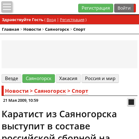
Регистрация
Здравствуйте Гость
(
Вход
|
Регистрация
)
Главная
>
Новости
>
Cаяногорск
>
Спорт
Везде
Cаяногорск
Хакасия
Россия и мир
Новости
>
Cаяногорск
>
Спорт
21 Мая 2009, 10:59
Каратист из Саяногорска
выступит в составе
российской сборной на