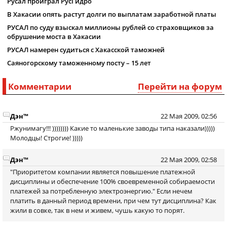
Русал проиграл РусГидро
В Хакасии опять растут долги по выплатам заработной платы
РУСАЛ по суду взыскал миллионы рублей со страховщиков за
обрушение моста в Хакасии
РУСАЛ намерен судиться с Хакасской таможней
Саяногорскому таможенному посту – 15 лет
Комментарии
Перейти на форум
Дэн™
22 Мая 2009, 02:56
Ржунимагу!!! )))))))) Какие то маленькие заводы типа наказали)))))
Молодцы! Строгие! )))))
Дэн™
22 Мая 2009, 02:58
"Приоритетом компании является повышение платежной
дисциплины и обеспечение 100% своевременной собираемости
платежей за потребленную электроэнергию." Если нечем
платить в данный период времени, при чем тут дисциплина? Как
жили в совке, так в нем и живем, чушь какую то порят.