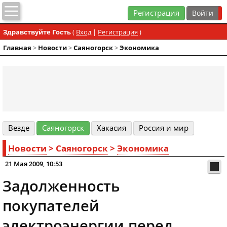
Регистрация
Здравствуйте Гость
(
Вход
|
Регистрация
)
Главная
>
Новости
>
Cаяногорск
>
Экономика
Везде
Cаяногорск
Хакасия
Россия и мир
Новости
>
Cаяногорск
>
Экономика
21 Мая 2009, 10:53
Задолженность
покупателей
электроэнергии перед