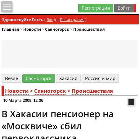
Регистрация
Здравствуйте Гость
(
Вход
|
Регистрация
)
Главная
>
Новости
>
Cаяногорск
>
Происшествия
Везде
Cаяногорск
Хакасия
Россия и мир
Новости
>
Cаяногорск
>
Происшествия
10 Марта 2009, 12:06
В Хакасии пенсионер на
«Москвиче» сбил
первоклассника