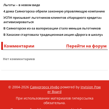
Льготы – в новом виде
4 дома Саяногорска обрели законную управляющую компанию
УСПН призывает льготников-клиентов «Народного кредита»
активизироваться
В Саяногорске из-за валоризации стало меньше льготников
В Хакасии стартовала традиционная акция «Дорога в школу»
Комментарии
Перейти на форум
Нет комментариев
© 2004-2026
Саяногорск Инфо
powered by
Invision Pow
er Board
При использовании материалов гиперссылка
обязательна.