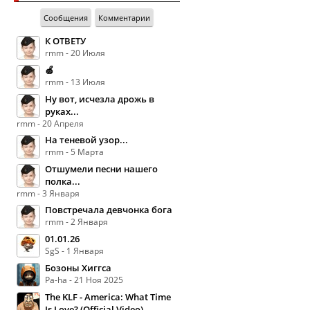
Сообщения
Комментарии
К ОТВЕТУ
rmm - 20 Июля
🍏
rmm - 13 Июля
Ну вот, исчезла дрожь в
руках...
rmm - 20 Апреля
На теневой узор...
rmm - 5 Марта
Отшумели песни нашего
полка...
rmm - 3 Января
Повстречала девчонка бога
rmm - 2 Января
01.01.26
SgS - 1 Января
Бозоны Хиггса
Pa-ha - 21 Ноя 2025
The KLF - America: What Time
Is Love? (Official Video)