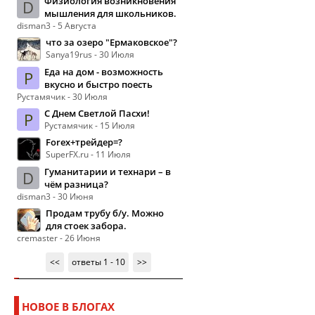
Физиология возникновения
D
мышления для школьников.
disman3 - 5 Августа
что за озеро "Ермаковское"?
Sanya19rus - 30 Июля
Еда на дом - возможность
Р
вкусно и быстро поесть
Рустамячик - 30 Июля
С Днем Светлой Пасхи!
Р
Рустамячик - 15 Июля
Forex+трейдер=?
SuperFX.ru - 11 Июля
Гуманитарии и технари – в
D
чём разница?
disman3 - 30 Июня
Продам трубу б/у. Можно
для стоек забора.
cremaster - 26 Июня
<<
ответы 1 - 10
>>
НОВОЕ В БЛОГАХ