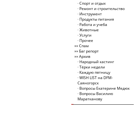
Спорт и отдых
Ремонт и строительство
Инструмент
Продукты питания
Работа и учеба
Животные
Услуги
Прочее
Спам
Баг репорт
Архив
Народный кастинг
Тёрки недели
Каждую пятницу
WISH LIST на DFM-
Саяногорск
Вопросы Екатерине Медюк
Вопросы Василию
Маратканову