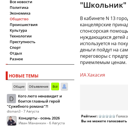
Все новости
"Школьник"
Политика
Экономика
В кабинете N 13 гор
Общество
канцелярские принад
Происшествия
Культура
спонсорская помощь 
Технологии
нуждающихся детей а
Преступность
используется на поку
Спорт
деньги пойдут на са
Отдых
переговоры с предпр
Разное
приемлемым ценам.
ИА Хакасия
НОВЫЕ ТЕМЫ
Общие
Объявления
Всё
Кого люто ненавидит и
D
боится главный герой
"Сужебного романа"?!
disman3 - 7 Августа
Рейтинг:
Голосо
Концерты - осень 2026
Вы не можете голосовать
Иван Мананкин - 6 Августа