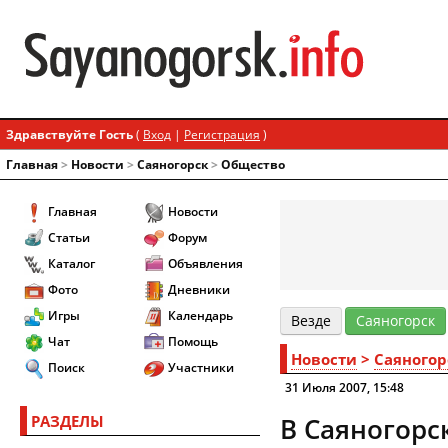
Здравствуйте Гость
(
Вход
|
Регистрация
)
Главная
>
Новости
>
Cаяногорск
>
Общество
Главная
Новости
Статьи
Форум
Каталог
Объявления
Фото
Дневники
Игры
Календарь
Везде
Cаяногорск
Чат
Помощь
Новости
>
Cаяногор
Поиск
Участники
31 Июля 2007, 15:48
РАЗДЕЛЫ
В Саяногорс