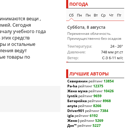
ПОГОДА
Сб
Пн
Пн
Вт
Ср
Чт
Пт
ринимаются вещи ,
емей. Сегодня
Суббота, 8 августа
ачалу учебного года
Переменная облачность.
этих средств
Преимущественно без осадков
ары и остальные
Температура
24 - 26°
ления ведут
Давление
748 мм рт.ст
ые товары по
Ветер
C-З 6-11 м/c
ЛУЧШИЕ АВТОРЫ
Северянин
рейтинг
13854
Pa-ha
рейтинг
12375
Жена мужа
рейтинг
10426
lyntik
рейтинг
9659
Батарейка
рейтинг
8968
anyta
рейтинг
8266
Driver901
рейтинг
7384
igla
рейтинг
6192
Женя-)
рейтинг
5269
Дэн™
рейтинг
5227