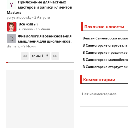
Приложение для частных
Y
мастеров и записи клиентов
Masters
yuryzlatopolsky - 2 Августа
Все живы?
Похожие новости
Yurianna - 16 Июля
Физиология возникновения
D
Власти Саяногорска помог
мышления для школьников.
В Саяногорске стартовал
disman3 - 9 Июля
В Саяногорске продолжае
<<
темы 1 - 5
>>
В Саяногорске малообесп
В Саяногорске стартует а
Комментарии
Нет комментариев