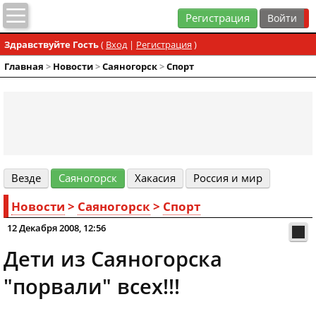
Регистрация
Здравствуйте Гость
(
Вход
|
Регистрация
)
Главная
>
Новости
>
Cаяногорск
>
Спорт
Везде
Cаяногорск
Хакасия
Россия и мир
Новости
>
Cаяногорск
>
Спорт
12 Декабря 2008, 12:56
Дети из Саяногорска
"порвали" всех!!!