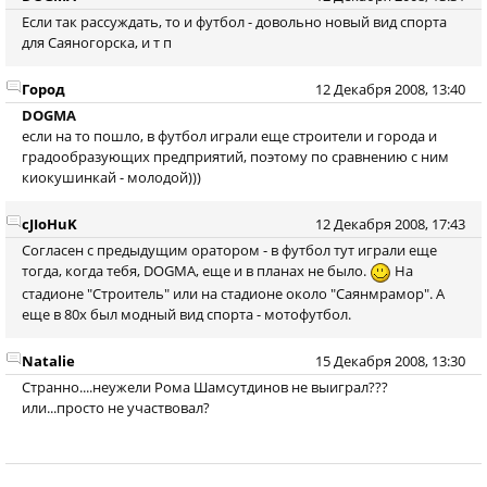
Если так рассуждать, то и футбол - довольно новый вид спорта
для Саяногорска, и т п
Город
12 Декабря 2008, 13:40
DOGMA
если на то пошло, в футбол играли еще строители и города и
градообразующих предприятий, поэтому по сравнению с ним
киокушинкай - молодой)))
cJIoHuK
12 Декабря 2008, 17:43
Согласен с предыдущим оратором - в футбол тут играли еще
тогда, когда тебя, DOGMA, еще и в планах не было.
На
стадионе "Строитель" или на стадионе около "Саянмрамор". А
еще в 80х был модный вид спорта - мотофутбол.
Natalie
15 Декабря 2008, 13:30
Странно....неужели Рома Шамсутдинов не выиграл???
или...просто не участвовал?