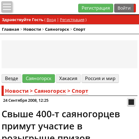
Регистрация
Здравствуйте Гость
(
Вход
|
Регистрация
)
Главная
>
Новости
>
Cаяногорск
>
Спорт
Везде
Cаяногорск
Хакасия
Россия и мир
Новости
>
Cаяногорск
>
Спорт
24 Сентября 2008, 12:25
Свыше 400-т саяногорцев
примут участие в
розыгрыше призов