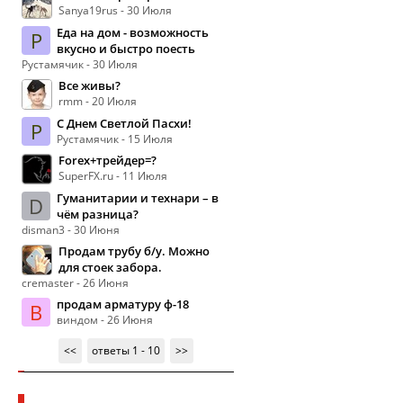
Sanya19rus - 30 Июля
Еда на дом - возможность
Р
вкусно и быстро поесть
Рустамячик - 30 Июля
Все живы?
rmm - 20 Июля
С Днем Светлой Пасхи!
Р
Рустамячик - 15 Июля
Forex+трейдер=?
SuperFX.ru - 11 Июля
Гуманитарии и технари – в
D
чём разница?
disman3 - 30 Июня
Продам трубу б/у. Можно
для стоек забора.
cremaster - 26 Июня
продам арматуру ф-18
В
виндом - 26 Июня
<<
ответы 1 - 10
>>