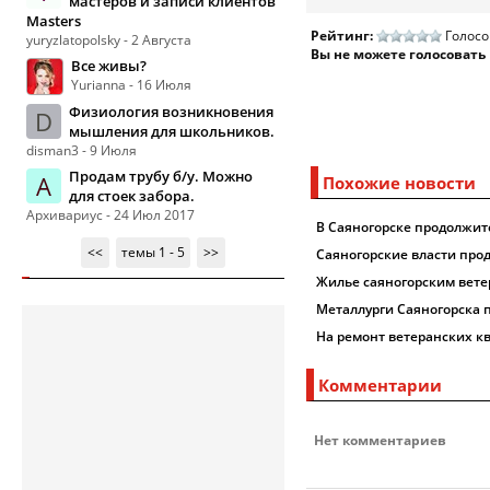
мастеров и записи клиентов
Masters
Рейтинг:
Голосо
yuryzlatopolsky - 2 Августа
Вы не можете голосовать
Все живы?
Yurianna - 16 Июля
Физиология возникновения
D
мышления для школьников.
disman3 - 9 Июля
Продам трубу б/у. Можно
А
Похожие новости
для стоек забора.
Архивариус - 24 Июл 2017
В Саяногорске продолжит
<<
темы 1 - 5
>>
Саяногорские власти про
Жилье саяногорским вете
Металлурги Саяногорска 
На ремонт ветеранских кв
Комментарии
Нет комментариев