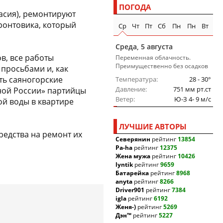
ПОГОДА
асия), ремонтируют
фронтовика, который
Ср
Чт
Пт
Сб
Пн
Пн
Вт
Среда, 5 августа
в, все работы
Переменная облачность.
Преимущественно без осадков
просьбами и, как
ть саяногорские
Температура
28 - 30°
Давление
751 мм рт.ст
ной России» партийцы
Ветер
Ю-З 4- 9 м/c
ой воды в квартире
ЛУЧШИЕ АВТОРЫ
редства на ремонт их
Северянин
рейтинг
13854
Pa-ha
рейтинг
12375
Жена мужа
рейтинг
10426
lyntik
рейтинг
9659
Батарейка
рейтинг
8968
anyta
рейтинг
8266
Driver901
рейтинг
7384
igla
рейтинг
6192
Женя-)
рейтинг
5269
Дэн™
рейтинг
5227