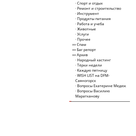
Спорт и отдых
Ремонт и строительство
Инструмент
Продукты питания
Работа и учеба
Животные
Услуги
Прочее
Спам
Баг репорт
Архив
Народный кастинг
Тёрки недели
Каждую пятницу
WISH LIST на DFM-
Саяногорск
Вопросы Екатерине Медюк
Вопросы Василию
Маратканову