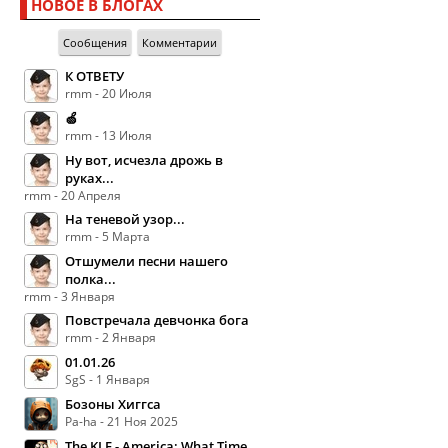
НОВОЕ В БЛОГАХ
Сообщения
Комментарии
К ОТВЕТУ
rmm - 20 Июля
🍏
rmm - 13 Июля
Ну вот, исчезла дрожь в
руках...
rmm - 20 Апреля
На теневой узор...
rmm - 5 Марта
Отшумели песни нашего
полка...
rmm - 3 Января
Повстречала девчонка бога
rmm - 2 Января
01.01.26
SgS - 1 Января
Бозоны Хиггса
Pa-ha - 21 Ноя 2025
The KLF - America: What Time