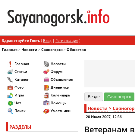
Здравствуйте Гость
(
Вход
|
Регистрация
)
Главная
>
Новости
>
Cаяногорск
>
Общество
Главная
Новости
Статьи
Форум
Каталог
Объявления
Фото
Дневники
Игры
Календарь
Везде
Cаяногорск
Чат
Помощь
Новости
>
Cаяногор
Поиск
Участники
20 Июля 2007, 12:36
РАЗДЕЛЫ
Ветеранам в