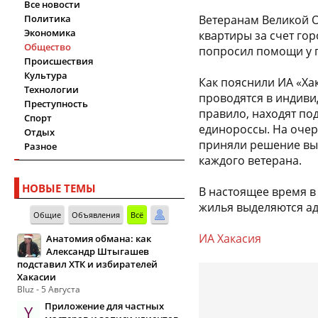
Все новости
Политика
Ветеранам Великой О
Экономика
квартиры за счет го
Общество
попросил помощи у г
Происшествия
Культура
Как пояснили ИА «Ха
Технологии
проводятся в индиви
Преступность
правило, находят по
Спорт
единороссы. На очер
Отдых
приняли решение выд
Разное
каждого ветерана.
НОВЫЕ ТЕМЫ
В настоящее время в
жилья выделяются а
Общие
Объявления
Всё
ИА Хакасия
Анатомия обмана: как
Александр Штыгашев
подставил ХТК и избирателей
Хакасии
Bluz - 5 Августа
Приложение для частных
Y