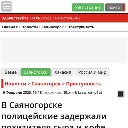
Регистрация
Здравствуйте Гость
(
Вход
|
Регистрация
)
Главная
>
Новости
>
Cаяногорск
>
Преступность
Везде
Cаяногорск
Хакасия
Россия и мир
Новости
>
Cаяногорск
>
Преступность
6 Февраля 2023, 16:18
, источник:
19.xn--b1aew.xn--p1ai
В Саяногорске
полицейские задержали
похитителя сыра и кофе