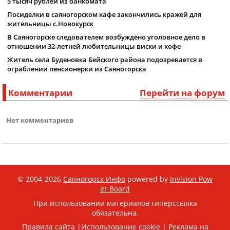
5 тысяч рублей из банкомата
Посиделки в саяногорском кафе закончились кражей для
жительницы с.Новокурск
В Саяногорске следователем возбуждено уголовное дело в
отношении 32-летней любительницы виски и кофе
Житель села Буденовка Бейского района подозревается в
ограблении пенсионерки из Саяногорска
Комментарии
Перейти на форум
Нет комментариев
© 2004-2026
Саяногорск Инфо
powered by
Invision Pow
er Board
При использовании материалов гиперссылка
обязательна.
Правила сайта
|
Использование cookie
|
Реклама на