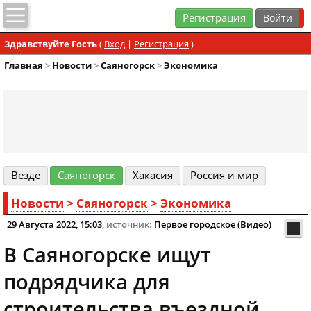
Регистрация
Здравствуйте Гость
(
Вход
|
Регистрация
)
Главная
>
Новости
>
Cаяногорск
>
Экономика
Везде
Cаяногорск
Хакасия
Россия и мир
Новости
>
Cаяногорск
>
Экономика
29 Августа 2022, 15:03
, источник:
Первое городское (Видео)
В Саяногорске ищут
подрядчика для
строительства въездной