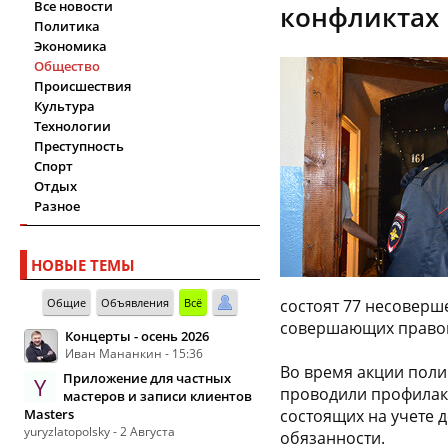
Все новости
конфликтах
Политика
Экономика
Общество
Происшествия
Культура
Технологии
Преступность
Спорт
Отдых
Разное
НОВЫЕ ТЕМЫ
Общие
Объявления
Всё
состоят 77 несоверш
совершающих правон
Концерты - осень 2026
Иван Мананкин - 15:36
Во время акции пол
Приложение для частных
Y
проводили профилакт
мастеров и записи клиентов
Masters
состоящих на учете 
yuryzlatopolsky - 2 Августа
обязанности.