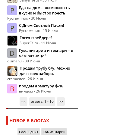
Sanya19rus - 30 Июля
Еда на дом - возможность
Р
вкусно и быстро поесть
Рустамячик - 30 Июля
С Днем Светлой Пасхи!
Р
Рустамячик - 15 Июля
Forex+трейдер=?
SuperFX.ru - 11 Июля
Гуманитарии и технари – в
D
чём разница?
disman3 - 30 Июня
Продам трубу б/у. Можно
для стоек забора.
cremaster - 26 Июня
продам арматуру ф-18
В
виндом - 26 Июня
<<
ответы 1 - 10
>>
НОВОЕ В БЛОГАХ
Сообщения
Комментарии