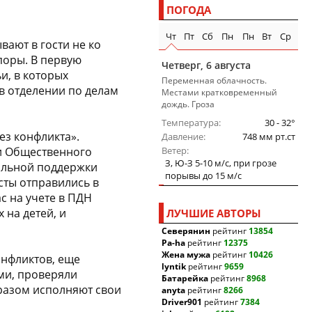
ПОГОДА
Чт
Пт
Сб
Пн
Пн
Вт
Ср
вают в гости не ко
поры. В первую
Четверг, 6 августа
и, в которых
Переменная облачность.
 в отделении по делам
Местами кратковременный
дождь. Гроза
Температура
30 - 32°
ез конфликта».
Давление
748 мм рт.ст
ли Общественного
Ветер
З, Ю-З 5-10 м/c, при грозе
альной поддержки
порывы до 15 м/c
сты отправились в
с на учете в ПДН
 на детей, и
ЛУЧШИЕ АВТОРЫ
Северянин
рейтинг
13854
Pa-ha
рейтинг
12375
Жена мужа
рейтинг
10426
нфликтов, еще
lyntik
рейтинг
9659
ми, проверяли
Батарейка
рейтинг
8968
разом исполняют свои
anyta
рейтинг
8266
Driver901
рейтинг
7384