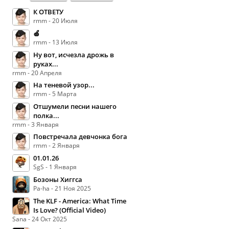
К ОТВЕТУ
rmm - 20 Июля
🍏
rmm - 13 Июля
Ну вот, исчезла дрожь в
руках...
rmm - 20 Апреля
На теневой узор...
rmm - 5 Марта
Отшумели песни нашего
полка...
rmm - 3 Января
Повстречала девчонка бога
rmm - 2 Января
01.01.26
SgS - 1 Января
Бозоны Хиггса
Pa-ha - 21 Ноя 2025
The KLF - America: What Time
Is Love? (Official Video)
Sana - 24 Окт 2025