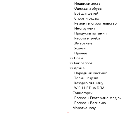
Недвижимость
Одежда и обувь
Всё для детей
Спорт и отдых
Ремонт и строительство
Инструмент
Продукты питания
Работа и учеба
Животные
Услуги
Прочее
Спам
Баг репорт
Архив
Народный кастинг
Тёрки недели
Каждую пятницу
WISH LIST на DFM-
Саяногорск
Вопросы Екатерине Медюк
Вопросы Василию
Маратканову