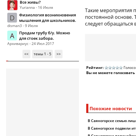
Все живы?
Yurianna - 16 Июля
Такие мероприятия п
Физиология возникновения
D
постоянной основе. Т
мышления для школьников.
следует обращаться 
disman3 - 9 Июля
Продам трубу б/у. Можно
А
для стоек забора.
Архивариус - 24 Июл 2017
<<
темы 1 - 5
>>
Рейтинг:
Голосо
Вы не можете голосовать
Похожие новости
В Саяногорске семью лиш
В Саяногорске подвели и
В Саяногорске полицейск