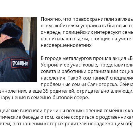
Понятно, что правоохранители загляды
всем любителям устраивать бытовые с
очередь, полицейских интересуют семь
воспитываются дети, стоящие на учете
несовершеннолетних.
В городе металлургов прошла акция «Б
Устроили ее участковые, представите
совета и работники организации соци
населения. Такой компанией специали
проблемные семьи Саяногорска. Сейча
еннолетних, а еще 35 родителей, отрицательно влияющих
арушения в семейно-бытовой сфере.
ицейские выясняли причины возникновения семейных ко
ические беседы о том, как не ссориться с родственника
детей, в отношении которых родители ненадлежащим об