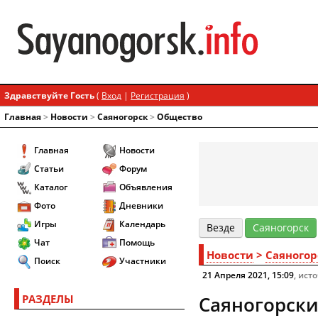
Здравствуйте Гость
(
Вход
|
Регистрация
)
Главная
>
Новости
>
Cаяногорск
>
Общество
Главная
Новости
Статьи
Форум
Каталог
Объявления
Фото
Дневники
Игры
Календарь
Везде
Cаяногорск
Чат
Помощь
Новости
>
Cаяногор
Поиск
Участники
21 Апреля 2021, 15:09
, ист
РАЗДЕЛЫ
Саяногорски