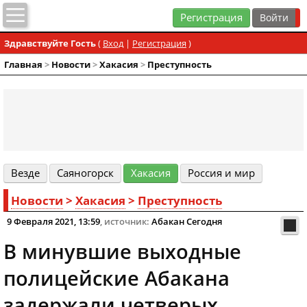
Регистрация
Здравствуйте Гость
(
Вход
|
Регистрация
)
Главная
>
Новости
>
Хакасия
>
Преступность
Везде
Cаяногорск
Хакасия
Россия и мир
Новости
>
Хакасия
>
Преступность
9 Февраля 2021, 13:59
, источник:
Абакан Сегодня
В минувшие выходные
полицейские Абакана
задержали четверых