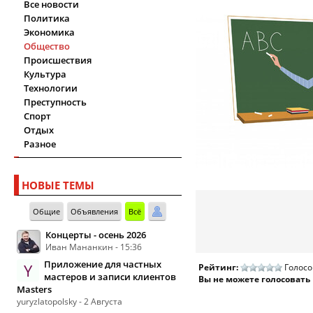
Все новости
Политика
Экономика
Общество
Происшествия
Культура
Технологии
Преступность
Спорт
Отдых
Разное
НОВЫЕ ТЕМЫ
Общие
Объявления
Всё
Концерты - осень 2026
Иван Мананкин - 15:36
Приложение для частных
Y
Рейтинг:
Голосо
мастеров и записи клиентов
Вы не можете голосовать
Masters
yuryzlatopolsky - 2 Августа