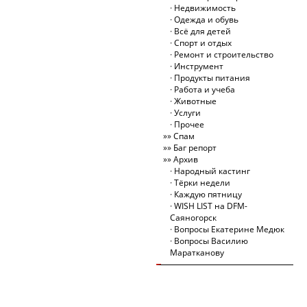
Недвижимость
Одежда и обувь
Всё для детей
Спорт и отдых
Ремонт и строительство
Инструмент
Продукты питания
Работа и учеба
Животные
Услуги
Прочее
Спам
Баг репорт
Архив
Народный кастинг
Тёрки недели
Каждую пятницу
WISH LIST на DFM-
Саяногорск
Вопросы Екатерине Медюк
Вопросы Василию
Маратканову