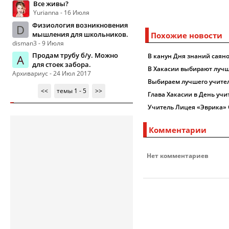
Все живы?
Yurianna - 16 Июля
Физиология возникновения
D
мышления для школьников.
Похожие новости
disman3 - 9 Июля
Продам трубу б/у. Можно
В канун Дня знаний саяно
А
для стоек забора.
В Хакасии выбирают лучш
Архивариус - 24 Июл 2017
Выбираем лучшего учител
<<
темы 1 - 5
>>
Глава Хакасии в День учи
Учитель Лицея «Эврика» 
Комментарии
Нет комментариев