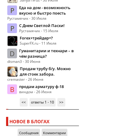
Sanya19rus - 30 Июля
Еда на дом - возможность
Р
вкусно и быстро поесть
Рустамячик - 30 Июля
С Днем Светлой Пасхи!
Р
Рустамячик - 15 Июля
Forex+трейдер=?
SuperFX.ru - 11 Июля
Гуманитарии и технари – в
D
чём разница?
disman3 - 30 Июня
Продам трубу б/у. Можно
для стоек забора.
cremaster - 26 Июня
продам арматуру ф-18
В
виндом - 26 Июня
<<
ответы 1 - 10
>>
НОВОЕ В БЛОГАХ
Сообщения
Комментарии