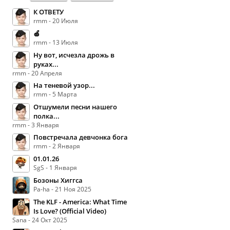
К ОТВЕТУ
rmm - 20 Июля
🍏
rmm - 13 Июля
Ну вот, исчезла дрожь в
руках...
rmm - 20 Апреля
На теневой узор...
rmm - 5 Марта
Отшумели песни нашего
полка...
rmm - 3 Января
Повстречала девчонка бога
rmm - 2 Января
01.01.26
SgS - 1 Января
Бозоны Хиггса
Pa-ha - 21 Ноя 2025
The KLF - America: What Time
Is Love? (Official Video)
Sana - 24 Окт 2025