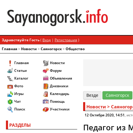
Здравствуйте Гость
(
Вход
|
Регистрация
)
Главная
>
Новости
>
Cаяногорск
>
Общество
Главная
Новости
Статьи
Форум
Каталог
Объявления
Фото
Дневники
Игры
Календарь
Везде
Cаяногорск
Чат
Помощь
Новости
>
Cаяногор
Поиск
Участники
12 Октября 2020, 14:51
, ис
РАЗДЕЛЫ
Педагог из 