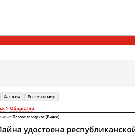
Хакасия
Россия и мир
ск
>
Общество
точник:
Первое городское (Видео)
Майна удостоена республиканско