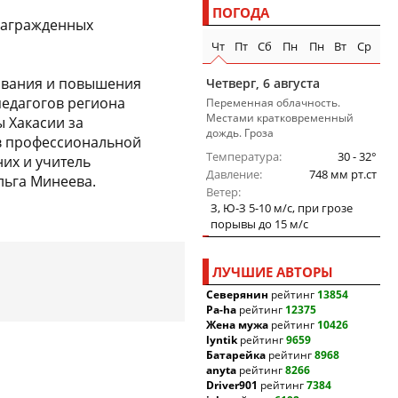
ПОГОДА
награжденных
Чт
Пт
Сб
Пн
Пн
Вт
Ср
зования и повышения
Четверг, 6 августа
педагогов региона
Переменная облачность.
Местами кратковременный
 Хакасии за
дождь. Гроза
 в профессиональной
Температура
30 - 32°
них и учитель
Давление
748 мм рт.ст
льга Минеева.
Ветер
З, Ю-З 5-10 м/c, при грозе
порывы до 15 м/c
ЛУЧШИЕ АВТОРЫ
Северянин
рейтинг
13854
Pa-ha
рейтинг
12375
Жена мужа
рейтинг
10426
lyntik
рейтинг
9659
Батарейка
рейтинг
8968
anyta
рейтинг
8266
Driver901
рейтинг
7384