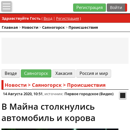
Регистрация
Здравствуйте Гость
(
Вход
|
Регистрация
)
Главная
>
Новости
>
Cаяногорск
>
Происшествия
Везде
Cаяногорск
Хакасия
Россия и мир
Новости
>
Cаяногорск
>
Происшествия
14 Августа 2020, 10:51
, источник:
Первое городское (Видео)
В Майна столкнулись
автомобиль и корова