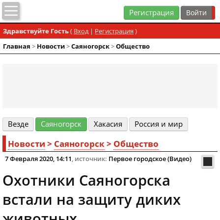
Регистрация
Здравствуйте Гость
(
Вход
|
Регистрация
)
Главная
>
Новости
>
Cаяногорск
>
Общество
Везде
Cаяногорск
Хакасия
Россия и мир
Новости
>
Cаяногорск
>
Общество
7 Февраля 2020, 14:11
, источник:
Первое городское (Видео)
Охотники Саяногорска
встали на защиту диких
животных