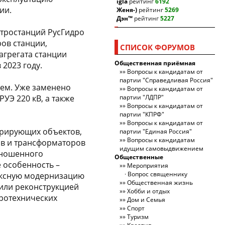
igla
рейтинг
6192
ии.
Женя-)
рейтинг
5269
Дэн™
рейтинг
5227
ктростанций РусГидро
ов станции,
СПИСОК ФОРУМОВ
агрегата станции
Общественная приёмная
 2023 году.
Вопросы к кандидатам от
партии "Справедливая Россия"
ем. Уже заменено
Вопросы к кандидатам от
УЭ 220 кВ, а также
партии "ЛДПР"
Вопросы к кандидатам от
партии "КПРФ"
Вопросы к кандидатам от
ерирующих объектов,
партии "Единая Россия"
Вопросы к кандидатам
ов и трансформаторов
идущим самовыдвижением
зношенного
Общественные
 особенность –
Мероприятия
Вопрос священнику
лексную модернизацию
Общественная жизнь
 или реконструкцией
Хобби и отдых
ротехнических
Дом и Семья
Спорт
Туризм