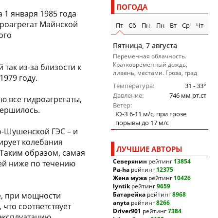
ПОГОДА
а 1 января 1985 года
дроагрегат Майнской
Пт
Сб
Пн
Пн
Вт
Ср
Чт
ого
Пятница, 7 августа
Переменная облачность.
Кратковременный дождь,
 так из-за близости к
ливень, местами. Гроза, град
1979 году.
Температура
31 - 33°
Давление
746 мм рт.ст
ию все гидроагрегаты,
Ветер
вершилось.
Ю-З 6-11 м/c, при грозе
порывы до 17 м/c
о-Шушенской ГЭС – и
ирует колебания
ЛУЧШИЕ АВТОРЫ
Таким образом, самая
Северянин
рейтинг
13854
ей ниже по течению
Pa-ha
рейтинг
12375
Жена мужа
рейтинг
10426
lyntik
рейтинг
9659
е, при мощности
Батарейка
рейтинг
8968
anyta
рейтинг
8266
 что соответствует
Driver901
рейтинг
7384
 эксплуатацию