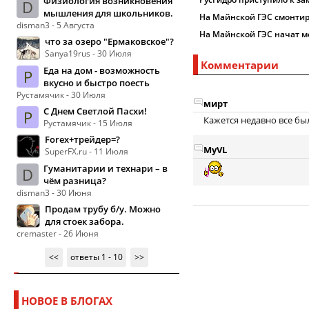
Физиология возникновения
D
мышления для школьников.
На Майнской ГЭС смонтир
disman3 - 5 Августа
На Майнской ГЭС начат м
что за озеро "Ермаковское"?
Sanya19rus - 30 Июля
Комментарии
Еда на дом - возможность
Р
вкусно и быстро поесть
Рустамячик - 30 Июля
мирт
С Днем Светлой Пасхи!
Р
Кажется недавно все был
Рустамячик - 15 Июля
Forex+трейдер=?
MyVL
SuperFX.ru - 11 Июля
Гуманитарии и технари – в
D
чём разница?
disman3 - 30 Июня
Продам трубу б/у. Можно
для стоек забора.
cremaster - 26 Июня
<<
ответы 1 - 10
>>
НОВОЕ В БЛОГАХ