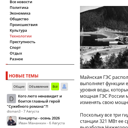
Все новости
Политика
Экономика
Общество
Происшествия
Культура
Технологии
Преступность
Спорт
Отдых
Разное
НОВЫЕ ТЕМЫ
Майнская ГЭС распол
выполняет функции е
Общие
Объявления
Всё
уровня воды, которы
мощная ГЭС России м
Кого люто ненавидит и
D
боится главный герой
изменять свою мощно
"Сужебного романа"?!
disman3 - 7 Августа
Поскольку все три г
Концерты - осень 2026
станции 321 МВт ее с
Иван Мананкин - 6 Августа
выработке Нижегород