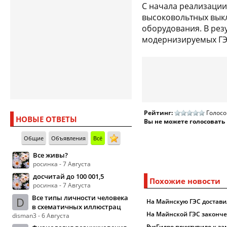
С начала реализации
высоковольтных выкл
оборудования. В рез
модернизируемых ГЭС
Рейтинг:
Голосо
НОВЫЕ ОТВЕТЫ
Вы не можете голосовать
Общие
Объявления
Всё
Все живы?
росинка - 7 Августа
досчитай до 100 001,5
Похожие новости
росинка - 7 Августа
Все типы личности человека
D
На Майнскую ГЭС достави
в схематичных иллюстрац
На Майнской ГЭС законче
disman3 - 6 Августа
РусГидро приступило к за