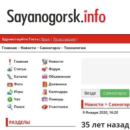
Здравствуйте Гость
(
Вход
|
Регистрация
)
Главная
>
Новости
>
Cаяногорск
>
Технологии
Главная
Новости
Статьи
Форум
Каталог
Объявления
Фото
Дневники
Игры
Календарь
Везде
Cаяногорск
Чат
Помощь
Новости
>
Cаяногор
Поиск
Участники
9 Января 2020, 16:20
РАЗДЕЛЫ
35 лет наза