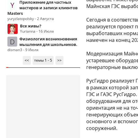
Приложение для частных
Y
Майнская ГЭС вырабо
мастеров и записи клиентов
Masters
yuryzlatopolsky - 2 Августа
Сегодня в соответст
Все живы?
реализуется проект 
Yurianna - 16 Июля
выработавших нормат
Физиология возникновения
намечен на конец 202
D
мышления для школьников.
disman3 - 9 Июля
Модернизация Майнс
устаревшее оборудов
<<
темы 1 - 5
>>
генераторные выключ
РусГидро реализует
в рамках которой за
ГЭС и ГАЭС РусГидро
оборудования для от
ориентация не на то
генерирующих объект
основного и вспомог
сооружений.