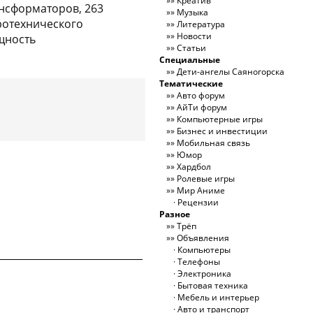
Креатив
ансформаторов, 263
Музыка
ротехнического
Литература
Новости
щность
Статьи
Специальные
Дети-ангелы Саяногорска
Тематические
Авто форум
АйТи форум
Компьютерные игры
Бизнес и инвестиции
Мобильная связь
Юмор
Хардбол
Ролевые игры
Мир Аниме
Рецензии
Разное
Трёп
Объявления
Компьютеры
Телефоны
Электроника
Бытовая техника
Мебель и интерьер
Авто и транспорт