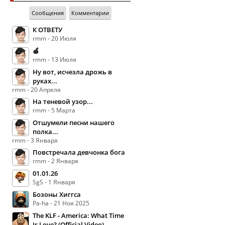
Сообщения
Комментарии
К ОТВЕТУ
rmm - 20 Июля
🍏
rmm - 13 Июля
Ну вот, исчезла дрожь в
руках...
rmm - 20 Апреля
На теневой узор...
rmm - 5 Марта
Отшумели песни нашего
полка...
rmm - 3 Января
Повстречала девчонка бога
rmm - 2 Января
01.01.26
SgS - 1 Января
Бозоны Хиггса
Pa-ha - 21 Ноя 2025
The KLF - America: What Time
Is Love? (Official Video)