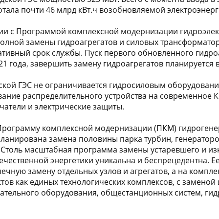
тала почти 46 млрд кВт.ч возобновляемой электроэнерг
вии с Программой комплексной модернизации гидроэле
полной замены гидроагрегатов и силовых трансформатор
ивный срок службы. Пуск первого обновленного гидро
1 года, завершить замену гидроагрегатов планируется в
кой ГЭС не ограничивается гидросиловым оборудовани
ание распределительного устройства на современное КР
атели и электрические защиты.
 Программу комплексной модернизации (ПКМ) гидроген
планирована замена половины парка турбин, генератор
. Столь масштабная программа замены устаревшего и и
ечественной энергетики уникальна и беспрецедентна. Ее
чечную замену отдельных узлов и агрегатов, а на комп
ов как единых технологических комплексов, с заменой
ательного оборудования, общестанционных систем, гид