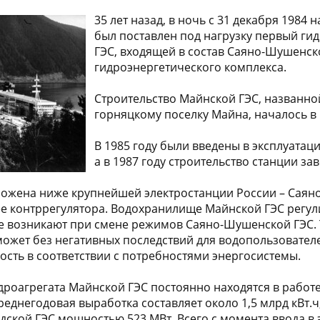
35 лет назад, в ночь с 31 декабря 1984 н
был поставлен под нагрузку первый ги
ГЭС, входящей в состав Саяно-Шушенск
гидроэнергетического комплекса.
Строительство Майнской ГЭС, названной
горняцкому поселку Майна, началось в 
В 1985 году были введены в эксплуатац
а в 1987 году строительство станции за
ожена ниже крупнейшей электростанции России – Саян
е контррегулятора. Водохранилище Майнской ГЭС регул
е возникают при смене режимов Саяно-Шушенской ГЭС. 
ожет без негативных последствий для водопользовател
сть в соответствии с потребностями энергосистемы.
идроагрегата Майнской ГЭС постоянно находятся в работ
реднегодовая выработка составляет около 1,5 млрд кВт.ч,
ской ГЭС мощностью 523 МВт. Всего с момента ввода в