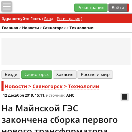
Регистрация
Здравствуйте Гость
(
Вход
|
Регистрация
)
Главная
>
Новости
>
Cаяногорск
>
Технологии
Везде
Cаяногорск
Хакасия
Россия и мир
Новости
>
Cаяногорск
>
Технологии
12 Декабря 2019, 15:11
, источник:
АИС
На Майнской ГЭС
закончена сборка первого
нового трансформатора