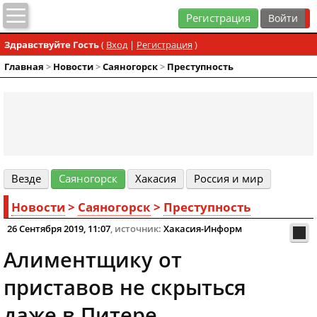
Регистрация
Здравствуйте Гость
(
Вход
|
Регистрация
)
Главная
>
Новости
>
Cаяногорск
>
Преступность
Везде
Cаяногорск
Хакасия
Россия и мир
Новости
>
Cаяногорск
>
Преступность
26 Сентября 2019, 11:07
, источник:
Хакасия-Информ
Алиментщику от
приставов не скрыться
даже в Питере