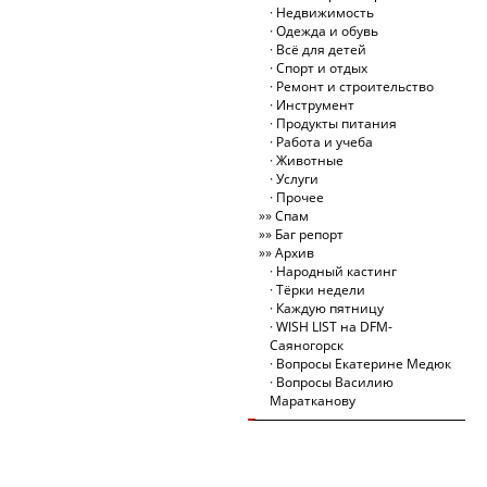
Недвижимость
Одежда и обувь
Всё для детей
Спорт и отдых
Ремонт и строительство
Инструмент
Продукты питания
Работа и учеба
Животные
Услуги
Прочее
Спам
Баг репорт
Архив
Народный кастинг
Тёрки недели
Каждую пятницу
WISH LIST на DFM-
Саяногорск
Вопросы Екатерине Медюк
Вопросы Василию
Маратканову