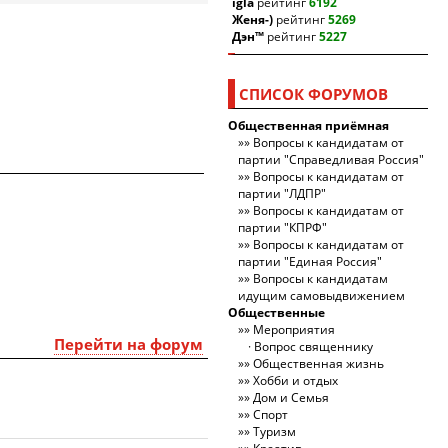
igla
рейтинг
6192
Женя-)
рейтинг
5269
Дэн™
рейтинг
5227
СПИСОК ФОРУМОВ
Общественная приёмная
Вопросы к кандидатам от
партии "Справедливая Россия"
Вопросы к кандидатам от
партии "ЛДПР"
Вопросы к кандидатам от
партии "КПРФ"
Вопросы к кандидатам от
партии "Единая Россия"
Вопросы к кандидатам
идущим самовыдвижением
Общественные
Мероприятия
Перейти на форум
Вопрос священнику
Общественная жизнь
Хобби и отдых
Дом и Семья
Спорт
Туризм