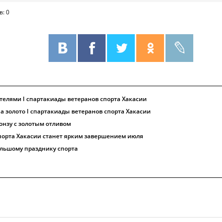
в: 0
телями I спартакиады ветеранов спорта Хакасии
 золото I спартакиады ветеранов спорта Хакасии
онзу с золотым отливом
порта Хакасии станет ярким завершением июля
ольшому празднику спорта