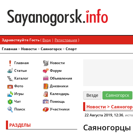
Здравствуйте Гость
(
Вход
|
Регистрация
)
Главная
>
Новости
>
Cаяногорск
>
Спорт
Главная
Новости
Статьи
Форум
Каталог
Объявления
Фото
Дневники
Игры
Календарь
Везде
Cаяногорск
Чат
Помощь
Новости
>
Cаяногор
Поиск
Участники
22 Августа 2019, 12:36
, ист
РАЗДЕЛЫ
Саяногорцы 