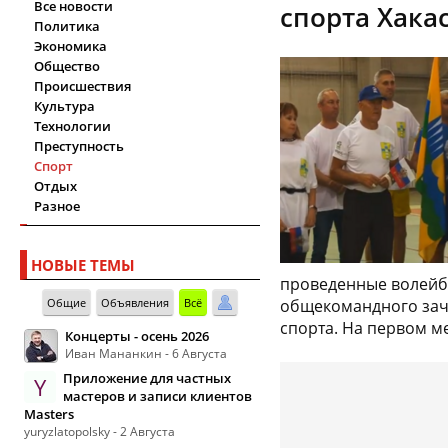
Все новости
спорта Хака
Политика
Экономика
Общество
Происшествия
Культура
Технологии
Преступность
Спорт
Отдых
Разное
НОВЫЕ ТЕМЫ
проведенные волейб
Общие
Объявления
Всё
общекомандного заче
спорта. На первом ме
Концерты - осень 2026
Иван Мананкин - 6 Августа
Приложение для частных
Y
мастеров и записи клиентов
Masters
yuryzlatopolsky - 2 Августа