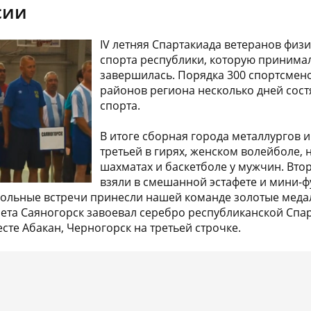
сии
IV летняя Спартакиада ветеранов физ
спорта республики, которую принимал
завершилась. Порядка 300 спортсмено
районов региона несколько дней состя
спорта.
В итоге сборная города металлургов и
третьей в гирях, женском волейболе, 
шахматах и баскетболе у мужчин. Вто
взяли в смешанной эстафете и мини-ф
ольные встречи принесли нашей команде золотые медал
та Саяногорск завоевал серебро республиканской Спа
сте Абакан, Черногорск на третьей строчке.