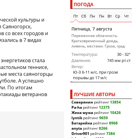
ПОГОДА
Пт
Сб
Пн
Пн
Вт
Ср
Чт
ической культуры и
 Саяногорск,
Пятница, 7 августа
в со всех городов и
Переменная облачность.
зались в 7 видах
Кратковременный дождь,
ливень, местами. Гроза, град
Температура
30 - 32°
 энергетиков стала
Давление
745 мм рт.ст
настольном теннисе,
Ветер
Ю-З 6-11 м/c, при грозе
рые места саяногорцы
порывы до 17 м/c
утболе. А успешно
и. По итогам
ртакиады ветеранов
ЛУЧШИЕ АВТОРЫ
Северянин
рейтинг
13854
Pa-ha
рейтинг
12375
Жена мужа
рейтинг
10426
lyntik
рейтинг
9659
Батарейка
рейтинг
8968
anyta
рейтинг
8266
Driver901
рейтинг
7384