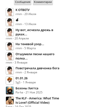
Сообщения
Комментарии
К ОТВЕТУ
rmm - 20 Июля
🍏
rmm - 13 Июля
Ну вот, исчезла дрожь в
руках...
rmm - 20 Апреля
На теневой узор...
rmm - 5 Марта
Отшумели песни нашего
полка...
rmm - 3 Января
Повстречала девчонка бога
rmm - 2 Января
01.01.26
SgS - 1 Января
Бозоны Хиггса
Pa-ha - 21 Ноя 2025
The KLF - America: What Time
Is Love? (Official Video)
Sana - 24 Окт 2025