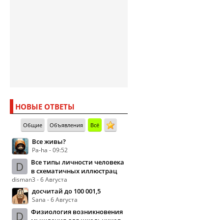
НОВЫЕ ОТВЕТЫ
Общие
Объявления
Всё
Все живы?
Pa-ha - 09:52
Все типы личности человека
D
в схематичных иллюстрац
disman3 - 6 Августа
досчитай до 100 001,5
Sana - 6 Августа
Физиология возникновения
D