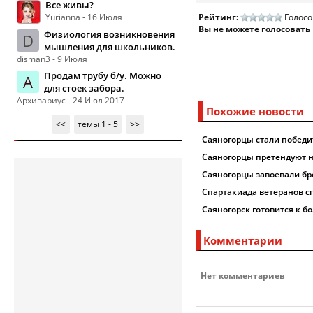
Все живы?
Yurianna - 16 Июля
Рейтинг:
Голосо
Вы не можете голосовать
Физиология возникновения
D
мышления для школьников.
disman3 - 9 Июля
Продам трубу б/у. Можно
А
для стоек забора.
Архивариус - 24 Июл 2017
Похожие новости
<<
темы 1 - 5
>>
Саяногорцы стали победи
Саяногорцы претендуют на
Саяногорцы завоевали бр
Спартакиада ветеранов с
Саяногорск готовится к б
Комментарии
Нет комментариев