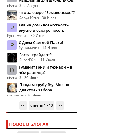
мышления для школьников.
disman3 - 5 Августа
что за озеро "Ермаковское"?
Sanya19rus - 30 Июля
Еда на дом - возможность
Р
вкусно и быстро поесть
Рустамячик - 30 Июля
С Днем Светлой Пасхи!
Р
Рустамячик - 15 Июля
Forex+трейдер=?
SuperFX.ru - 11 Июля
Гуманитарии и технари – в
D
чём разница?
disman3 - 30 Июня
Продам трубу б/у. Можно
для стоек забора.
cremaster - 26 Июня
<<
ответы 1 - 10
>>
НОВОЕ В БЛОГАХ