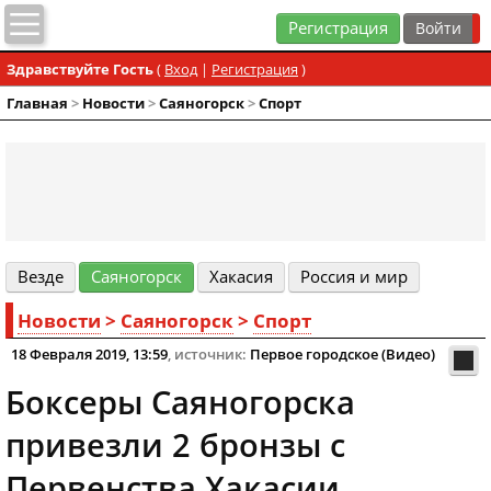
Регистрация
Здравствуйте Гость
(
Вход
|
Регистрация
)
Главная
>
Новости
>
Cаяногорск
>
Спорт
Везде
Cаяногорск
Хакасия
Россия и мир
Новости
>
Cаяногорск
>
Спорт
18 Февраля 2019, 13:59
, источник:
Первое городское (Видео)
Боксеры Саяногорска
привезли 2 бронзы с
Первенства Хакасии