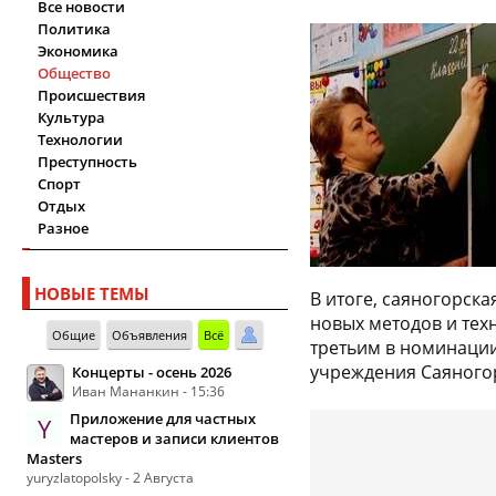
Все новости
Политика
Экономика
Общество
Происшествия
Культура
Технологии
Преступность
Спорт
Отдых
Разное
НОВЫЕ ТЕМЫ
В итоге, саяногорск
новых методов и тех
Общие
Объявления
Всё
третьим в номинации
учреждения Саяногор
Концерты - осень 2026
Иван Мананкин - 15:36
Приложение для частных
Y
мастеров и записи клиентов
Masters
yuryzlatopolsky - 2 Августа