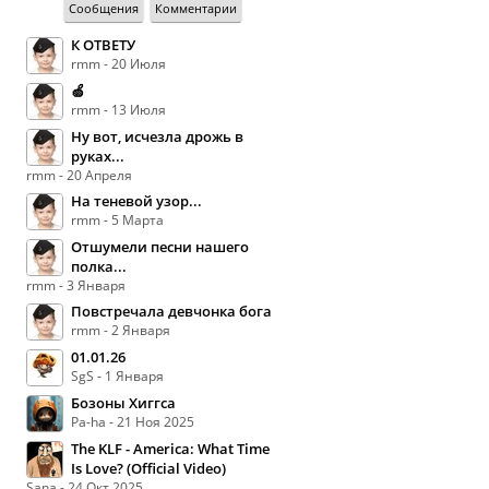
Сообщения
Комментарии
К ОТВЕТУ
rmm - 20 Июля
🍏
rmm - 13 Июля
Ну вот, исчезла дрожь в
руках...
rmm - 20 Апреля
На теневой узор...
rmm - 5 Марта
Отшумели песни нашего
полка...
rmm - 3 Января
Повстречала девчонка бога
rmm - 2 Января
01.01.26
SgS - 1 Января
Бозоны Хиггса
Pa-ha - 21 Ноя 2025
The KLF - America: What Time
Is Love? (Official Video)
Sana - 24 Окт 2025