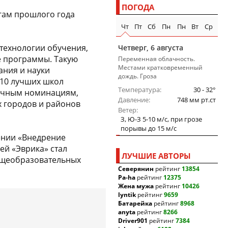
ПОГОДА
гам прошлого года
Чт
Пт
Сб
Пн
Пн
Вт
Ср
технологии обучения,
Четверг, 6 августа
е программы. Такую
Переменная облачность.
Местами кратковременный
ания и науки
дождь. Гроза
«10 лучших школ
Температура
30 - 32°
личным номинациям,
Давление
748 мм рт.ст
х городов и районов
Ветер
З, Ю-З 5-10 м/c, при грозе
порывы до 15 м/c
ении «Внедрение
ей «Эврика» стал
ЛУЧШИЕ АВТОРЫ
общеобразовательных
Северянин
рейтинг
13854
Pa-ha
рейтинг
12375
Жена мужа
рейтинг
10426
lyntik
рейтинг
9659
Батарейка
рейтинг
8968
anyta
рейтинг
8266
Driver901
рейтинг
7384