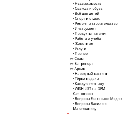
Недвижимость
Одежда и обувь
Всё для детей
Спорт и отдых
Ремонт и строительство
Инструмент
Продукты питания
Работа и учеба
Животные
Услуги
Прочее
Спам
Баг репорт
Архив
Народный кастинг
Тёрки недели
Каждую пятницу
WISH LIST на DFM-
Саяногорск
Вопросы Екатерине Медюк
Вопросы Василию
Маратканову