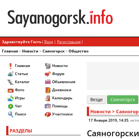
Здравствуйте Гость
(
Вход
|
Регистрация
)
Главная
>
Новости
>
Cаяногорск
>
Общество
Главная
Новости
Статьи
Форум
Каталог
Объявления
Фото
Дневники
Игры
Календарь
Везде
Cаяногорск
Чат
Помощь
Новости
>
Cаяногор
Поиск
Участники
17 Января 2019, 14:35
, ист
РАЗДЕЛЫ
Саяногорски