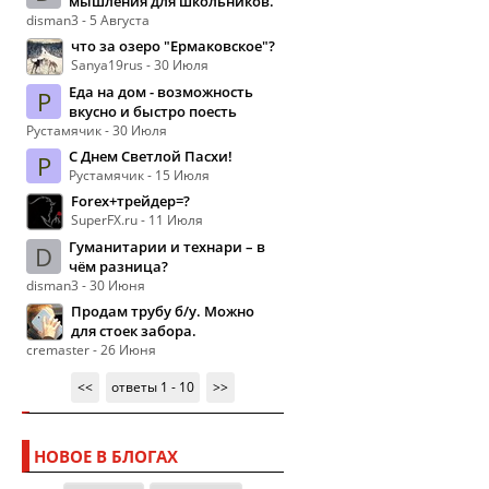
мышления для школьников.
disman3 - 5 Августа
что за озеро "Ермаковское"?
Sanya19rus - 30 Июля
Еда на дом - возможность
Р
вкусно и быстро поесть
Рустамячик - 30 Июля
С Днем Светлой Пасхи!
Р
Рустамячик - 15 Июля
Forex+трейдер=?
SuperFX.ru - 11 Июля
Гуманитарии и технари – в
D
чём разница?
disman3 - 30 Июня
Продам трубу б/у. Можно
для стоек забора.
cremaster - 26 Июня
<<
ответы 1 - 10
>>
НОВОЕ В БЛОГАХ