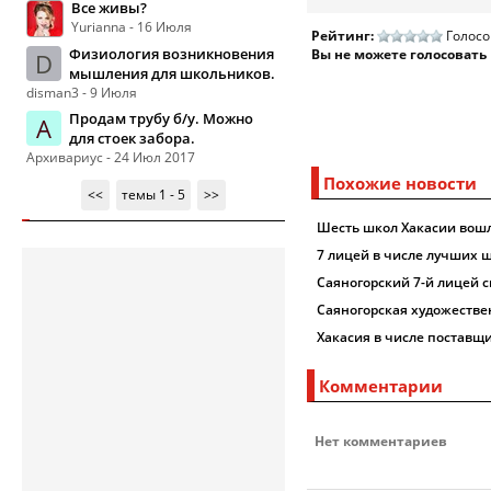
Все живы?
Yurianna - 16 Июля
Рейтинг:
Голосо
Физиология возникновения
Вы не можете голосовать
D
мышления для школьников.
disman3 - 9 Июля
Продам трубу б/у. Можно
А
для стоек забора.
Архивариус - 24 Июл 2017
Похожие новости
<<
темы 1 - 5
>>
Шесть школ Хакасии вошл
7 лицей в числе лучших 
Саяногорский 7-й лицей с
Саяногорская художестве
Хакасия в числе поставщи
Комментарии
Нет комментариев