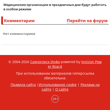
Медицинские организации в праздничные дни будут работать
в особом режиме
Комментарии
Перейти на форум
Нет комментариев
© 2004-2026
Саяногорск Инфо
powered by
Invision Pow
er Board
При использовании материалов гиперссылка
обязательна.
Правила сайта
|
Использование cookie
|
Реклама на
сайте
|
О сайте