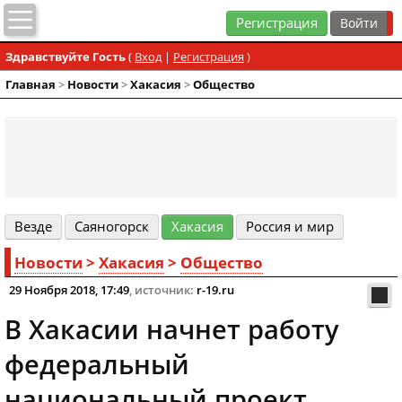
Регистрация
Здравствуйте Гость
(
Вход
|
Регистрация
)
Главная
>
Новости
>
Хакасия
>
Общество
Везде
Cаяногорск
Хакасия
Россия и мир
Новости
>
Хакасия
>
Общество
29 Ноября 2018, 17:49
, источник:
r-19.ru
В Хакасии начнет работу
федеральный
национальный проект