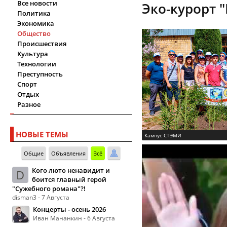
Все новости
Эко-курорт "
Политика
Экономика
Общество
Происшествия
Культура
Технологии
Преступность
Спорт
Отдых
Разное
НОВЫЕ ТЕМЫ
Кампус СТЭМИ
Общие
Объявления
Всё
Кого люто ненавидит и
D
боится главный герой
"Сужебного романа"?!
disman3 - 7 Августа
Концерты - осень 2026
Иван Мананкин - 6 Августа