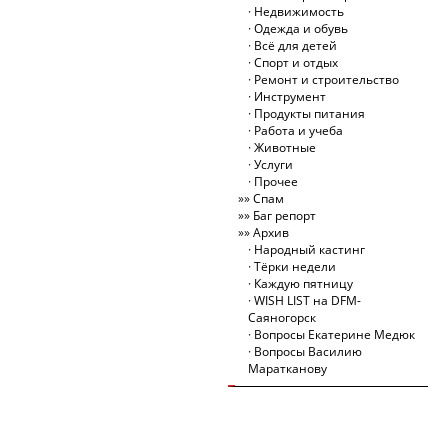
Недвижимость
Одежда и обувь
Всё для детей
Спорт и отдых
Ремонт и строительство
Инструмент
Продукты питания
Работа и учеба
Животные
Услуги
Прочее
Спам
Баг репорт
Архив
Народный кастинг
Тёрки недели
Каждую пятницу
WISH LIST на DFM-
Саяногорск
Вопросы Екатерине Медюк
Вопросы Василию
Маратканову