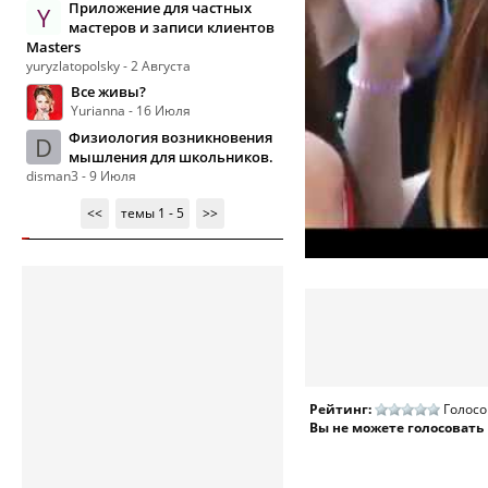
Приложение для частных
Y
мастеров и записи клиентов
Masters
yuryzlatopolsky - 2 Августа
Все живы?
Yurianna - 16 Июля
Физиология возникновения
D
мышления для школьников.
disman3 - 9 Июля
<<
темы 1 - 5
>>
Рейтинг:
Голосо
Вы не можете голосовать