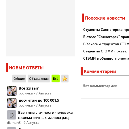
Похожие новости
Студенты Саяногорска п
В отеле "Саяногорск" про
В Хакасии студентов СТЭМ
Студенты СТЭМИ показали
СТЭМИ в объявил прием 
НОВЫЕ ОТВЕТЫ
Комментарии
Общие
Объявления
Всё
Нет комментариев
Все живы?
росинка - 7 Августа
досчитай до 100 001,5
росинка - 7 Августа
Все типы личности человека
D
в схематичных иллюстрац
disman3 - 6 Августа