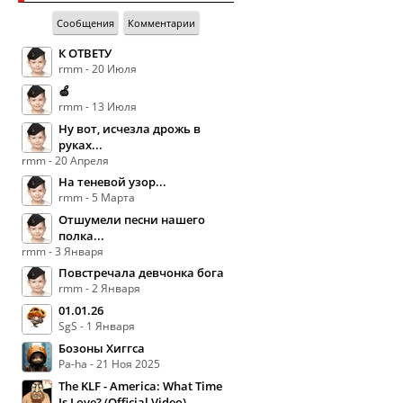
Сообщения
Комментарии
К ОТВЕТУ
rmm - 20 Июля
🍏
rmm - 13 Июля
Ну вот, исчезла дрожь в
руках...
rmm - 20 Апреля
На теневой узор...
rmm - 5 Марта
Отшумели песни нашего
полка...
rmm - 3 Января
Повстречала девчонка бога
rmm - 2 Января
01.01.26
SgS - 1 Января
Бозоны Хиггса
Pa-ha - 21 Ноя 2025
The KLF - America: What Time
Is Love? (Official Video)