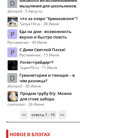
Физиология возникновения
D
мышления для школьников.
disman3 - 5 Августа
что за озеро "Ермаковское"?
Sanya19rus - 30 Июля
Еда на дом - возможность
Р
вкусно и быстро поесть
Рустамячик - 30 Июля
С Днем Светлой Пасхи!
Р
Рустамячик - 15 Июля
Forex+трейдер=?
SuperFX.ru - 11 Июля
Гуманитарии и технари – в
D
чём разница?
disman3 - 30 Июня
Продам трубу б/у. Можно
для стоек забора.
cremaster - 26 Июня
<<
ответы 1 - 10
>>
НОВОЕ В БЛОГАХ