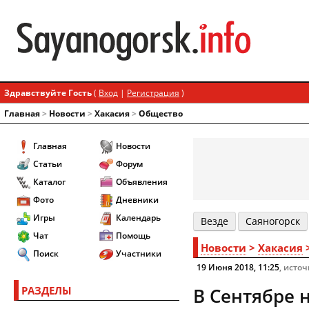
Здравствуйте Гость
(
Вход
|
Регистрация
)
Главная
>
Новости
>
Хакасия
>
Общество
Главная
Новости
Статьи
Форум
Каталог
Объявления
Фото
Дневники
Игры
Календарь
Везде
Cаяногорск
Чат
Помощь
Новости
>
Хакасия
Поиск
Участники
19 Июня 2018, 11:25
, источ
РАЗДЕЛЫ
В Сентябре 