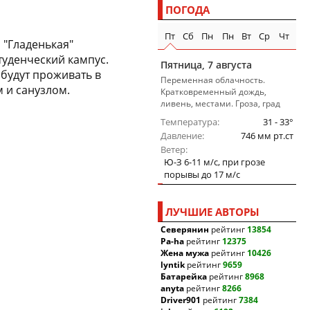
ПОГОДА
Пт
Сб
Пн
Пн
Вт
Ср
Чт
 "Гладенькая"
студенческий кампус.
Пятница, 7 августа
будут проживать в
Переменная облачность.
 и санузлом.
Кратковременный дождь,
ливень, местами. Гроза, град
Температура
31 - 33°
Давление
746 мм рт.ст
Ветер
Ю-З 6-11 м/c, при грозе
порывы до 17 м/c
ЛУЧШИЕ АВТОРЫ
Северянин
рейтинг
13854
Pa-ha
рейтинг
12375
Жена мужа
рейтинг
10426
lyntik
рейтинг
9659
Батарейка
рейтинг
8968
anyta
рейтинг
8266
Driver901
рейтинг
7384