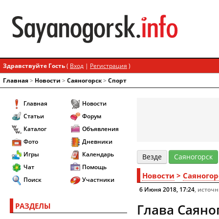
Здравствуйте Гость
(
Вход
|
Регистрация
)
Главная
>
Новости
>
Cаяногорск
>
Спорт
Главная
Новости
Статьи
Форум
Каталог
Объявления
Фото
Дневники
Игры
Календарь
Везде
Cаяногорск
Чат
Помощь
Новости
>
Cаяногор
Поиск
Участники
6 Июня 2018, 17:24
, источ
РАЗДЕЛЫ
Глава Саяно