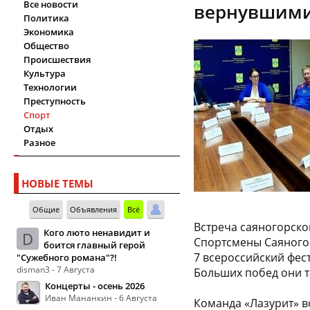
Все новости
вернувшимис
Политика
Экономика
Общество
Происшествия
Культура
Технологии
Преступность
Спорт
Отдых
Разное
НОВЫЕ ТЕМЫ
Общие
Объявления
Всё
Встреча саяногорско
Кого люто ненавидит и
D
Спортсмены Саяногор
боится главный герой
7 всероссийский фест
"Сужебного романа"?!
disman3 - 7 Августа
Больших побед они т
Концерты - осень 2026
Иван Мананкин - 6 Августа
Команда «Лазурит» во