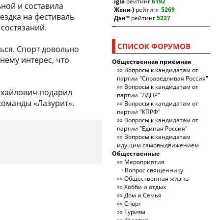
igla
рейтинг
6192
ьной и составила
Женя-)
рейтинг
5269
ездка на фестиваль
Дэн™
рейтинг
5227
состязаний.
СПИСОК ФОРУМОВ
ься. Спорт довольно
нему интерес, что
Общественная приёмная
Вопросы к кандидатам от
партии "Справедливая Россия"
Вопросы к кандидатам от
ихайлович подарил
партии "ЛДПР"
команды «Лазурит».
Вопросы к кандидатам от
партии "КПРФ"
Вопросы к кандидатам от
партии "Единая Россия"
Вопросы к кандидатам
идущим самовыдвижением
Общественные
Мероприятия
Вопрос священнику
Общественная жизнь
Хобби и отдых
Дом и Семья
Спорт
Туризм