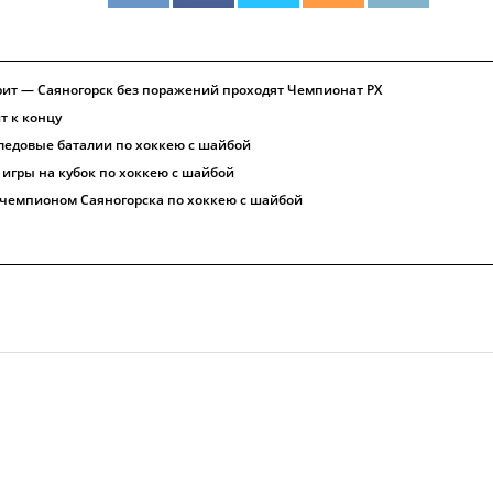
ит — Саяногорск без поражений проходят Чемпионат РХ
т к концу
ледовые баталии по хоккею с шайбой
 игры на кубок по хоккею с шайбой
 чемпионом Саяногорска по хоккею с шайбой