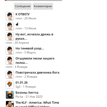
Сообщения
Комментарии
К ОТВЕТУ
rmm - 20 Июля
🍏
rmm - 13 Июля
Ну вот, исчезла дрожь в
руках...
rmm - 20 Апреля
На теневой узор...
rmm - 5 Марта
Отшумели песни нашего
полка...
rmm - 3 Января
Повстречала девчонка бога
rmm - 2 Января
01.01.26
SgS - 1 Января
Бозоны Хиггса
Pa-ha - 21 Ноя 2025
The KLF - America: What Time
Is Love? (Official Video)