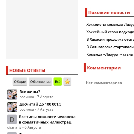
Похожие новости
Хоккеисты команды Лазур
Хоккейный сезон подходи
В Хакасии продолжаются 
В Саяногорске стартовали
Команда «Лазурит» стала
Комментарии
НОВЫЕ ОТВЕТЫ
Общие
Объявления
Всё
Нет комментариев
Все живы?
росинка - 7 Августа
досчитай до 100 001,5
росинка - 7 Августа
Все типы личности человека
D
в схематичных иллюстрац
disman3 - 6 Августа