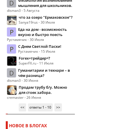
Физиология возникновения
D
мышления для школьников.
disman3 - 5 Августа
что за озеро "Ермаковское"?
Sanya19rus - 30 Июля
Еда на дом - возможность
Р
вкусно и быстро поесть
Рустамячик - 30 Июля
С Днем Светлой Пасхи!
Р
Рустамячик - 15 Июля
Forex+трейдер=?
SuperFX.ru - 11 Июля
Гуманитарии и технари – в
D
чём разница?
disman3 - 30 Июня
Продам трубу б/у. Можно
для стоек забора.
cremaster - 26 Июня
<<
ответы 1 - 10
>>
НОВОЕ В БЛОГАХ