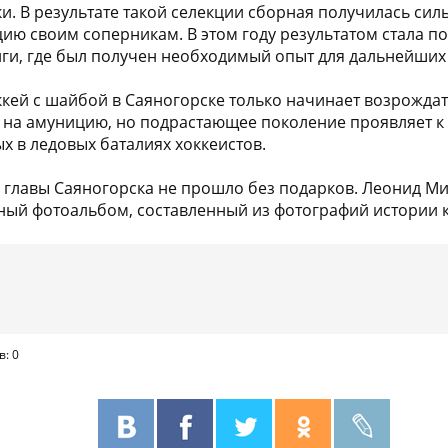
и. В результате такой селекции сборная получилась сил
ию своим соперникам. В этом году результатом стала по
ги, где был получен необходимый опыт для дальнейших 
ккей с шайбой в Саяногорске только начинает возрождат
 на амуницию, но подрастающее поколение проявляет к 
х в ледовых баталиях хоккеистов.
и главы Саяногорска не прошло без подарков. Леонид М
ый фотоальбом, составленный из фотографий истории 
в: 0