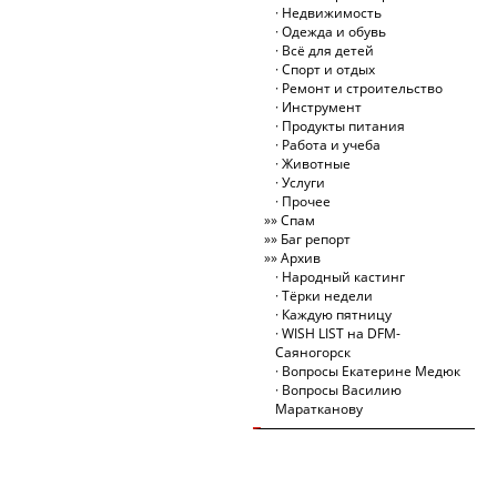
Недвижимость
Одежда и обувь
Всё для детей
Спорт и отдых
Ремонт и строительство
Инструмент
Продукты питания
Работа и учеба
Животные
Услуги
Прочее
Спам
Баг репорт
Архив
Народный кастинг
Тёрки недели
Каждую пятницу
WISH LIST на DFM-
Саяногорск
Вопросы Екатерине Медюк
Вопросы Василию
Маратканову