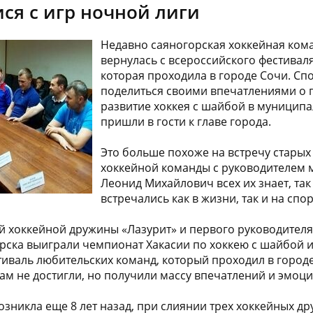
я с игр ночной лиги
Недавно саяногорская хоккейная ком
вернулась с всероссийского фестивал
которая проходила в городе Сочи. С
поделиться своими впечатлениями о п
развитие хоккея с шайбой в муниципа
пришли в гости к главе города.
Это больше похоже на встречу старых
хоккейной команды с руководителем 
Леонид Михайлович всех их знает, так 
встречались как в жизни, так и на сп
й хоккейной дружины «Лазурит» и первого руководителя
ска выиграли чемпионат Хакасии по хоккею с шайбой и
иваль любительских команд, который проходил в городе 
ам не достигли, но получили массу впечатлений и эмоци
зникла еще 8 лет назад, при слиянии трех хоккейных др