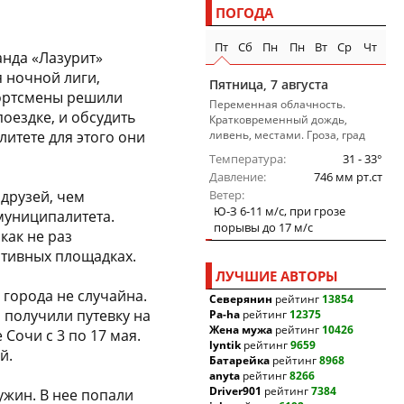
ПОГОДА
Пт
Сб
Пн
Пн
Вт
Ср
Чт
анда «Лазурит»
я ночной лиги,
Пятница, 7 августа
портсмены решили
Переменная облачность.
оездке, и обсудить
Кратковременный дождь,
литете для этого они
ливень, местами. Гроза, град
Температура
31 - 33°
Давление
746 мм рт.ст
 друзей, чем
Ветер
Ю-З 6-11 м/c, при грозе
муниципалитета.
порывы до 17 м/c
как не раз
ортивных площадках.
ЛУЧШИЕ АВТОРЫ
 города не случайна.
Северянин
рейтинг
13854
 получили путевку на
Pa-ha
рейтинг
12375
Жена мужа
рейтинг
10426
Сочи с 3 по 17 мая.
lyntik
рейтинг
9659
й.
Батарейка
рейтинг
8968
anyta
рейтинг
8266
Driver901
рейтинг
7384
ужин. В нее попали