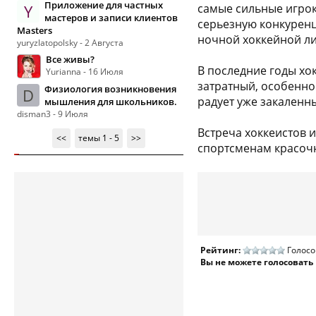
Приложение для частных
Y
самые сильные игрок
мастеров и записи клиентов
серьезную конкуренц
Masters
ночной хоккейной ли
yuryzlatopolsky - 2 Августа
Все живы?
В последние годы хо
Yurianna - 16 Июля
затратный, особенно
Физиология возникновения
D
радует уже закаленны
мышления для школьников.
disman3 - 9 Июля
Встреча хоккеистов 
<<
темы 1 - 5
>>
спортсменам красочн
Рейтинг:
Голосо
Вы не можете голосовать