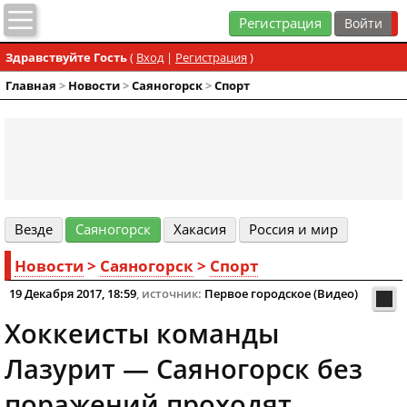
Регистрация
Здравствуйте Гость
(
Вход
|
Регистрация
)
Главная
>
Новости
>
Cаяногорск
>
Спорт
Везде
Cаяногорск
Хакасия
Россия и мир
Новости
>
Cаяногорск
>
Спорт
19 Декабря 2017, 18:59
, источник:
Первое городское (Видео)
Хоккеисты команды
Лазурит — Саяногорск без
поражений проходят