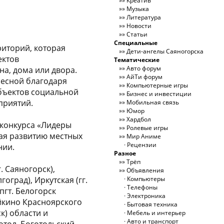
Креатив
Музыка
Литература
Новости
Статьи
Специальные
иторий, которая
Дети-ангелы Саяногорска
ектов
Тематические
Авто форум
на, дома или двора.
АйТи форум
ресной благодаря
Компьютерные игры
бъектов социальной
Бизнес и инвестиции
приятий.
Мобильная связь
Юмор
Хардбол
 конкурса «Лидеры
Ролевые игры
ая развитию местных
Мир Аниме
Рецензии
нии.
Разное
Трёп
. Саяногорск),
Объявления
оград), Иркутская (гг.
Компьютеры
Телефоны
пгт. Белогорск
Электроника
ейкино Красноярского
Бытовая техника
к) области и
Мебель и интерьер
Авто и транспорт