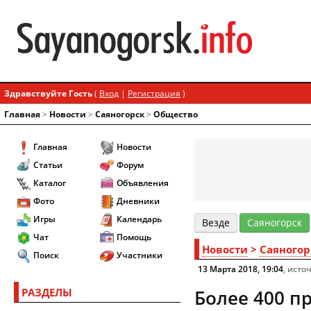
Здравствуйте Гость
(
Вход
|
Регистрация
)
Главная
>
Новости
>
Cаяногорск
>
Общество
Главная
Новости
Статьи
Форум
Каталог
Объявления
Фото
Дневники
Игры
Календарь
Везде
Cаяногорск
Чат
Помощь
Новости
>
Cаяногор
Поиск
Участники
13 Марта 2018, 19:04
, исто
РАЗДЕЛЫ
Более 400 п