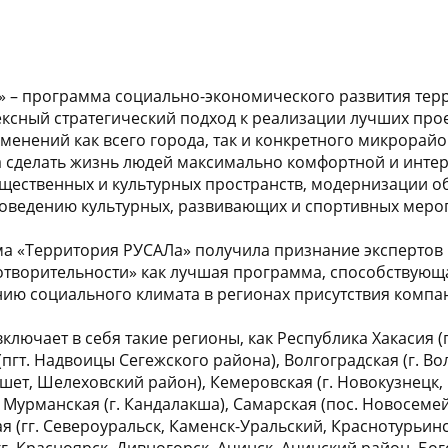
 – программа социально-экономического развития терр
ксный стратегический подход к реализации лучших про
менений как всего города, так и конкретного микрорайо
 сделать жизнь людей максимально комфортной и инте
щественных и культурных пространств, модернизации о
роведению культурных, развивающих и спортивных меро
ма «Территория РУСАЛа» получила признание экспертов
отворительности» как лучшая программа, способствующ
ию социального климата в регионах присутствия компа
ключает в себя такие регионы, как Республика Хакасия (г
пгт. Надвоицы Сегежского района), Волгоградская (г. Волг
шет, Шелеховский район), Кемеровская (г. Новокузнецк, 
, Мурманская (г. Кандалакша), Самарская (пос. Новосем
я (гг. Североуральск, Каменск-Уральский, Краснотурьинс