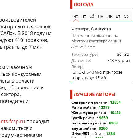
ПОГОДА
Чт
Пт
Сб
Пн
Пн
Вт
Ср
производителей
зы проектных заявок,
Четверг, 6 августа
АЛа». В 2018 году на
Переменная облачность.
дуют 410 проектов,
Местами кратковременный
ь гранты до 7 млн
дождь. Гроза
Температура
30 - 32°
Давление
748 мм рт.ст
ном и заочном
Ветер
З, Ю-З 5-10 м/c, при грозе
аться конкурсным
порывы до 15 м/c
исты в области
ия, образования и
сектора,
ЛУЧШИЕ АВТОРЫ
 победители
Северянин
рейтинг
13854
Pa-ha
рейтинг
12375
Жена мужа
рейтинг
10426
lyntik
рейтинг
9659
ants.fcsp.ru
проходит
Батарейка
рейтинг
8968
знакомиться с
anyta
рейтинг
8266
Driver901
рейтинг
7384
году участниками