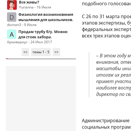
Все живы?
подобного голосован
Yurianna - 16 Июля
Физиология возникновения
D
С 26 по 31 марта пр
мышления для школьников.
этапов экспертизы, 
disman3 - 9 Июля
федеральных эксперт
Продам трубу б/у. Можно
А
всех трех этапов оце
для стоек забора.
Архивариус - 24 Июл 2017
<<
темы 1 - 5
>>
– В этом году
внимания, отв
масштабы иниц
итогам их реал
примет участи
наиболее вост
директор по с
Администрирование 
социальных програм