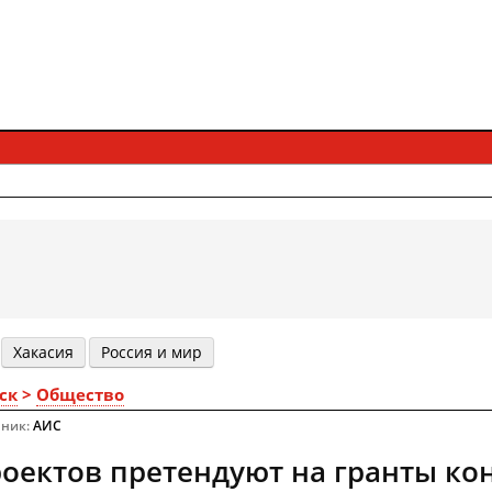
Хакасия
Россия и мир
ск
>
Общество
чник:
АИС
роектов претендуют на гранты ко