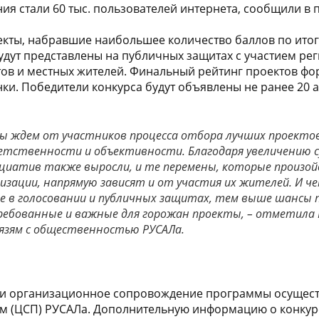
ия стали 60 тыс. пользователей интернета, сообщили в 
оекты, набравшие наибольшее количество баллов по ито
будут представлены на публичных защитах с участием ре
ов и местных жителей. Финальный рейтинг проектов фо
нки. Победители конкурса будут объявлены не ранее 20 а
 мы ждем от участников процесса отбора лучших проекто
етственности и объективности. Благодаря увеличению 
иатив также выросли, и те перемены, которые произойд
изации, напрямую зависят и от участия их жителей. И ч
е в голосовании и публичных защитах, тем выше шансы
ребованные и важные для горожан проекты, – отметила 
вязям с общественностью РУСАЛа.
и организационное сопровождение программы осущест
м (ЦСП) РУСАЛа. Дополнительную информацию о конкур