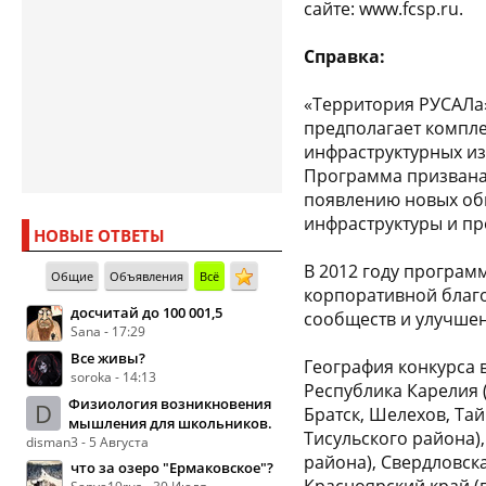
сайте: www.fcsp.ru.
Справка:
«Территория РУСАЛа»
предполагает компле
инфраструктурных из
Программа призвана
появлению новых об
инфраструктуры и п
НОВЫЕ ОТВЕТЫ
В 2012 году програм
Общие
Объявления
Всё
корпоративной благ
досчитай до 100 001,5
сообществ и улучшен
Sana - 17:29
Все живы?
География конкурса в
soroka - 14:13
Республика Карелия (
Физиология возникновения
D
Братск, Шелехов, Тай
мышления для школьников.
Тисульского района)
disman3 - 5 Августа
района), Свердловска
что за озеро "Ермаковское"?