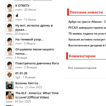
К ОТВЕТУ
rmm - 20 Июля
Похожие новости
🍏
rmm - 13 Июля
Арбуз на трассе Абакан -
Ну вот, исчезла дрожь в
РУСАЛ завершил прием за
руках...
76 заявок подано на учас
rmm - 20 Апреля
На теневой узор...
Хакасия активно голосует
rmm - 5 Марта
Воспитанники детдома в 
Отшумели песни нашего
полка...
Комментарии
rmm - 3 Января
Повстречала девчонка бога
rmm - 2 Января
Нет комментариев
01.01.26
SgS - 1 Января
Бозоны Хиггса
Pa-ha - 21 Ноя 2025
The KLF - America: What Time
Is Love? (Official Video)
Sana - 24 Окт 2025