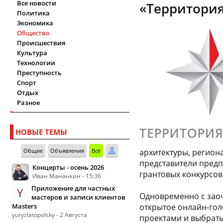
Все новости
«Территори
Политика
Экономика
Общество
Происшествия
Культура
Технологии
Преступность
Спорт
Отдых
Разное
НОВЫЕ ТЕМЫ
Общие
Объявления
Всё
архитектуры, регион
представители предп
Концерты - осень 2026
грантовых конкурсов
Иван Мананкин - 15:36
Приложение для частных
Y
Одновременно с заоч
мастеров и записи клиентов
Masters
открытое онлайн-гол
yuryzlatopolsky - 2 Августа
проектами и выбрат