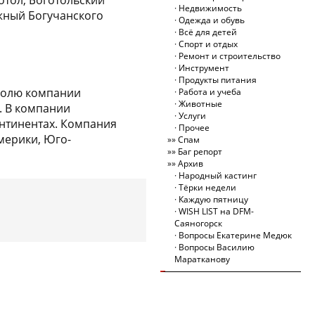
отол, Боготольский
Недвижимость
ежный Богучанского
Одежда и обувь
Всё для детей
Спорт и отдых
Ремонт и строительство
Инструмент
Продукты питания
 долю компании
Работа и учеба
Животные
. В компании
Услуги
онтинентах. Компания
Прочее
мерики, Юго-
Спам
Баг репорт
Архив
Народный кастинг
Тёрки недели
Каждую пятницу
WISH LIST на DFM-
Саяногорск
Вопросы Екатерине Медюк
Вопросы Василию
Маратканову