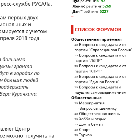
igla
рейтинг
6192
пресс-службе РУСАЛа.
Женя-)
рейтинг
5269
Дэн™
рейтинг
5227
гам первых двух
гиональных и
СПИСОК ФОРУМОВ
рмируется с учетом
преля 2018 года.
Общественная приёмная
Вопросы к кандидатам от
партии "Справедливая Россия"
Вопросы к кандидатам от
в большего
партии "ЛДПР"
суммы гранта
Вопросы к кандидатам от
партии "КПРФ"
ут в городах по
Вопросы к кандидатам от
ем больше людей
партии "Единая Россия"
 поддержать
Вопросы к кандидатам
идущим самовыдвижением
Вера Курочкина,
Общественные
Мероприятия
Вопрос священнику
Общественная жизнь
Хобби и отдых
Дом и Семья
вляет Центр
Спорт
се можно получить на
Туризм