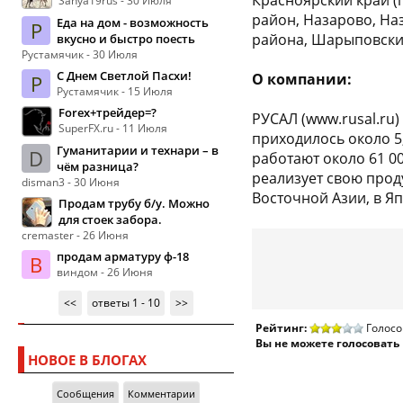
Красноярский край (г
Sanya19rus - 30 Июля
район, Назарово, Наз
Еда на дом - возможность
Р
района, Шарыповски
вкусно и быстро поесть
Рустамячик - 30 Июля
С Днем Светлой Пасхи!
О компании:
Р
Рустамячик - 15 Июля
Forex+трейдер=?
РУСАЛ (www.rusal.ru
SuperFX.ru - 11 Июля
приходилось около 5
Гуманитарии и технари – в
D
работают около 61 00
чём разница?
реализует свою про
disman3 - 30 Июня
Восточной Азии, в Яп
Продам трубу б/у. Можно
для стоек забора.
cremaster - 26 Июня
продам арматуру ф-18
В
виндом - 26 Июня
<<
ответы 1 - 10
>>
Рейтинг:
Голосо
Вы не можете голосовать
НОВОЕ В БЛОГАХ
Сообщения
Комментарии