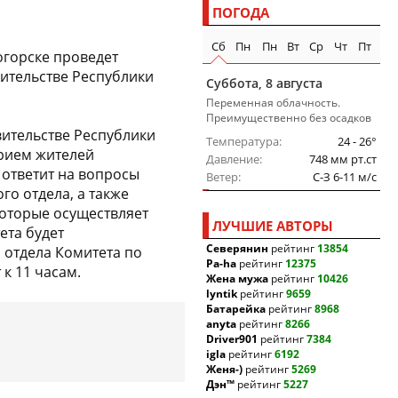
ПОГОДА
Сб
Пн
Пн
Вт
Ср
Чт
Пт
огорске проведет
ительстве Республики
Суббота, 8 августа
Переменная облачность.
Преимущественно без осадков
вительстве Республики
Температура
24 - 26°
рием жителей
Давление
748 мм рт.ст
 ответит на вопросы
Ветер
C-З 6-11 м/c
го отдела, а также
оторые осуществляет
ЛУЧШИЕ АВТОРЫ
ета будет
Северянин
рейтинг
13854
 отдела Комитета по
Pa-ha
рейтинг
12375
к 11 часам.
Жена мужа
рейтинг
10426
lyntik
рейтинг
9659
Батарейка
рейтинг
8968
anyta
рейтинг
8266
Driver901
рейтинг
7384
igla
рейтинг
6192
Женя-)
рейтинг
5269
Дэн™
рейтинг
5227