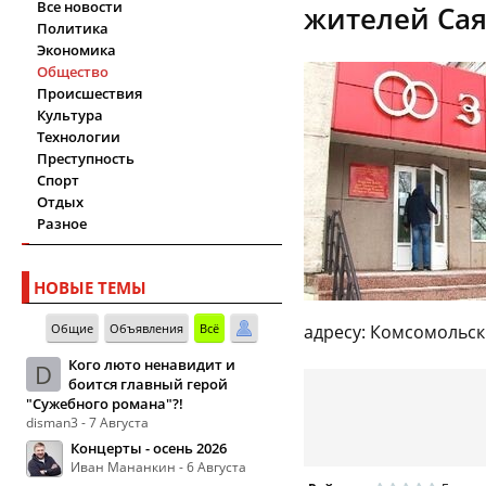
Все новости
жителей Сая
Политика
Экономика
Общество
Происшествия
Культура
Технологии
Преступность
Спорт
Отдых
Разное
НОВЫЕ ТЕМЫ
Общие
Объявления
Всё
адресу: Комсомольски
Кого люто ненавидит и
D
боится главный герой
"Сужебного романа"?!
disman3 - 7 Августа
Концерты - осень 2026
Иван Мананкин - 6 Августа