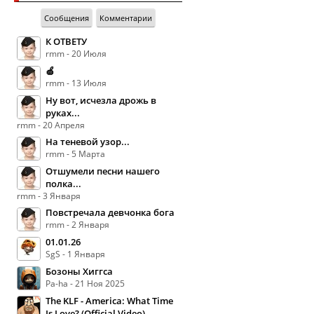
Сообщения
Комментарии
К ОТВЕТУ
rmm - 20 Июля
🍏
rmm - 13 Июля
Ну вот, исчезла дрожь в
руках...
rmm - 20 Апреля
На теневой узор...
rmm - 5 Марта
Отшумели песни нашего
полка...
rmm - 3 Января
Повстречала девчонка бога
rmm - 2 Января
01.01.26
SgS - 1 Января
Бозоны Хиггса
Pa-ha - 21 Ноя 2025
The KLF - America: What Time
Is Love? (Official Video)