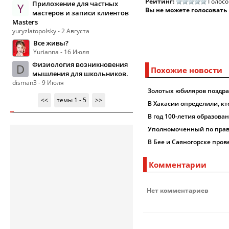
Рейтинг:
Голосо
Приложение для частных
Y
Вы не можете голосовать
мастеров и записи клиентов
Masters
yuryzlatopolsky - 2 Августа
Все живы?
Yurianna - 16 Июля
Физиология возникновения
D
Похожие новости
мышления для школьников.
disman3 - 9 Июля
Золотых юбиляров поздра
<<
темы 1 - 5
>>
В Хакасии определили, к
В год 100-летия образова
Уполномоченный по права
В Бее и Саяногорске пров
Комментарии
Нет комментариев