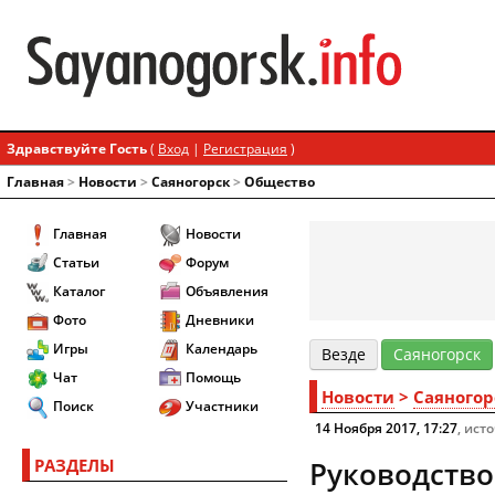
Здравствуйте Гость
(
Вход
|
Регистрация
)
Главная
>
Новости
>
Cаяногорск
>
Общество
Главная
Новости
Статьи
Форум
Каталог
Объявления
Фото
Дневники
Игры
Календарь
Везде
Cаяногорск
Чат
Помощь
Новости
>
Cаяногор
Поиск
Участники
14 Ноября 2017, 17:27
, ист
РАЗДЕЛЫ
Руководство