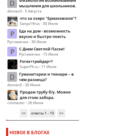
Физиология возникновения
D
мышления для школьников.
disman3 - 5 Августа
что за озеро "Ермаковское"?
Sanya19rus - 30 Июля
Еда на дом - возможность
Р
вкусно и быстро поесть
Рустамячик - 30 Июля
С Днем Светлой Пасхи!
Р
Рустамячик - 15 Июля
Forex+трейдер=?
SuperFX.ru - 11 Июля
Гуманитарии и технари – в
D
чём разница?
disman3 - 30 Июня
Продам трубу б/у. Можно
для стоек забора.
cremaster - 26 Июня
<<
ответы 1 - 10
>>
НОВОЕ В БЛОГАХ