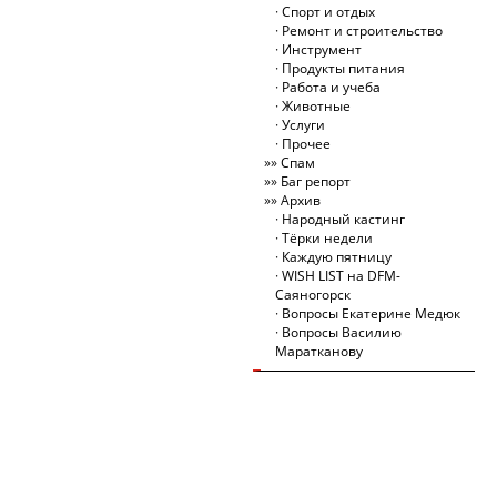
Спорт и отдых
Ремонт и строительство
Инструмент
Продукты питания
Работа и учеба
Животные
Услуги
Прочее
Спам
Баг репорт
Архив
Народный кастинг
Тёрки недели
Каждую пятницу
WISH LIST на DFM-
Саяногорск
Вопросы Екатерине Медюк
Вопросы Василию
Маратканову