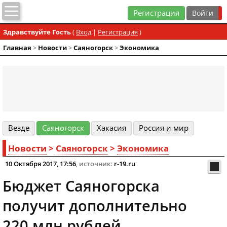
Регистрация
Здравствуйте Гость
(
Вход
|
Регистрация
)
Главная
>
Новости
>
Cаяногорск
>
Экономика
Везде
Cаяногорск
Хакасия
Россия и мир
Новости
>
Cаяногорск
>
Экономика
10 Октября 2017, 17:56
, источник:
r-19.ru
Бюджет Саяногорска
получит дополнительно
220 млн рублей