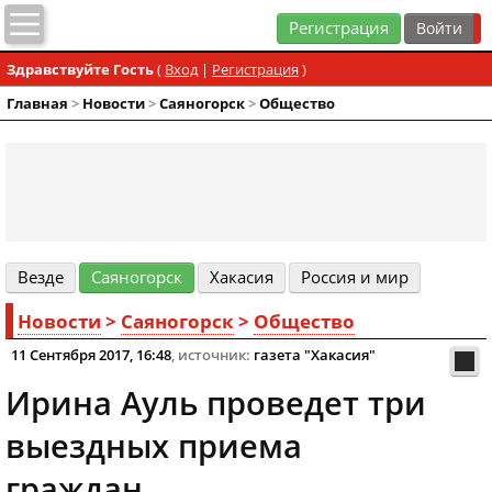
Регистрация
Здравствуйте Гость
(
Вход
|
Регистрация
)
Главная
>
Новости
>
Cаяногорск
>
Общество
Везде
Cаяногорск
Хакасия
Россия и мир
Новости
>
Cаяногорск
>
Общество
11 Сентября 2017, 16:48
, источник:
газета "Хакасия"
Ирина Ауль проведет три
выездных приема
граждан