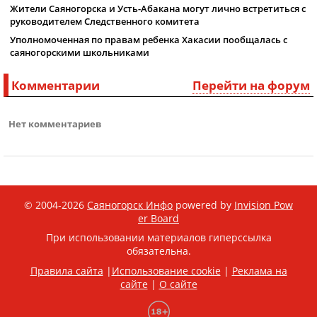
Жители Саяногорска и Усть-Абакана могут лично встретиться с
руководителем Следственного комитета
Уполномоченная по правам ребенка Хакасии пообщалась с
саяногорскими школьниками
Комментарии
Перейти на форум
Нет комментариев
© 2004-2026
Саяногорск Инфо
powered by
Invision Pow
er Board
При использовании материалов гиперссылка
обязательна.
Правила сайта
|
Использование cookie
|
Реклама на
сайте
|
О сайте